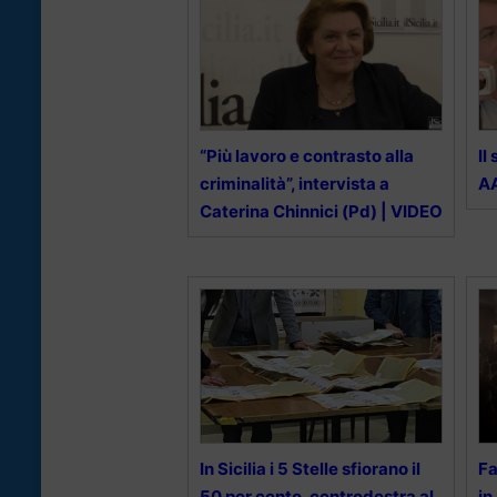
“Più lavoro e contrasto alla
Il
criminalità”, intervista a
AA
Caterina Chinnici (Pd) | VIDEO
In Sicilia i 5 Stelle sfiorano il
Fa
50 per cento, centrodestra al
in