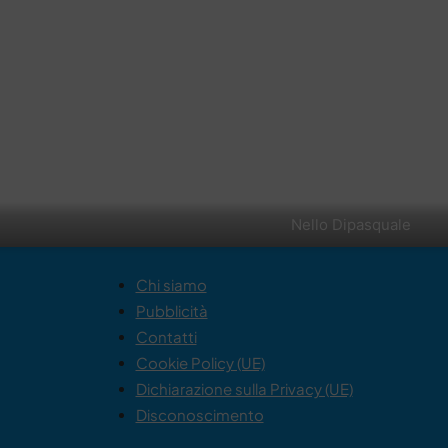
Nello Dipasquale
Chi siamo
Pubblicità
Contatti
Cookie Policy (UE)
Dichiarazione sulla Privacy (UE)
Disconoscimento