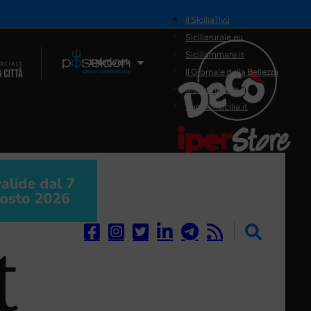
il SiciliaTivù
Siciliarurale.eu
Siciliammare.it
Il Network
Il Giornale della Bellezza
Siciliamedica.it
Sanitainsicilia.it