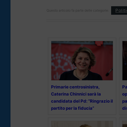
Polit
Questo articolo fa parte delle categorie:
Primarie centrosinistra,
Pa
Caterina Chinnici sarà la
op
candidata del Pd: “Ringrazio il
pa
partito per la fiducia”
di