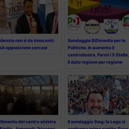
 silenzio non è da innocenti:
Sondaggio BiDimedia per le
A opposizione cercasi
Politiche. In aumento il
centrodestra, Fermi i 5 Stelle.
Il dato regione per regione
llimento del centro sinistra
Il sondaggio Swg: la Lega si
 Sicilia , Apprendi: “bisogna
conferma primo partito. Ecco