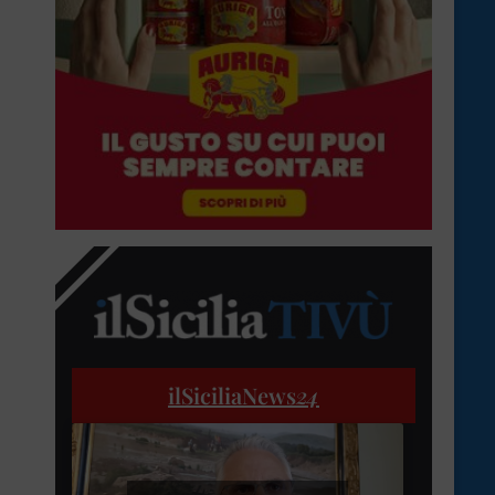
ilSiciliaNews
24