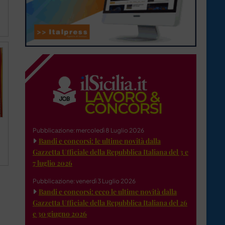
Pubblicazione: mercoledì 8 Luglio 2026
Bandi e concorsi: le ultime novità dalla
Gazzetta Ufficiale della Repubblica Italiana del 3 e
7 luglio 2026
Pubblicazione: venerdì 3 Luglio 2026
Bandi e concorsi: ecco le ultime novità dalla
Gazzetta Ufficiale della Repubblica Italiana del 26
e 30 giugno 2026