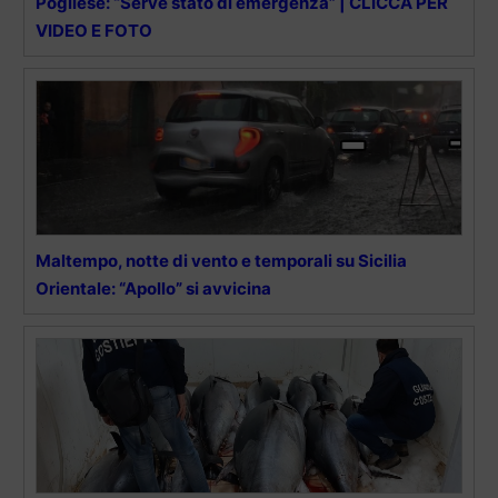
Pogliese: “Serve stato di emergenza” | CLICCA PER
VIDEO E FOTO
Maltempo, notte di vento e temporali su Sicilia
Orientale: “Apollo” si avvicina