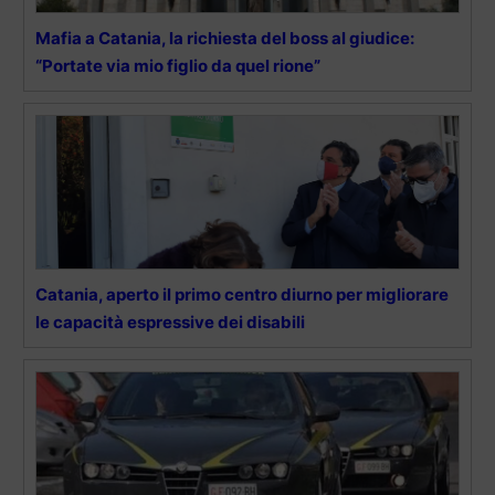
Mafia a Catania, la richiesta del boss al giudice:
“Portate via mio figlio da quel rione”
Catania, aperto il primo centro diurno per migliorare
le capacità espressive dei disabili