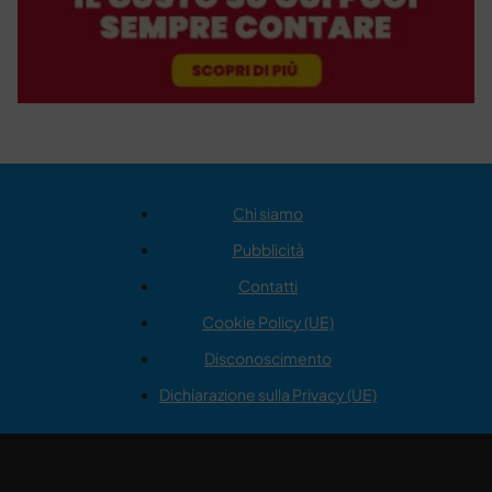
Chi siamo
Pubblicità
Contatti
Cookie Policy (UE)
Disconoscimento
Dichiarazione sulla Privacy (UE)