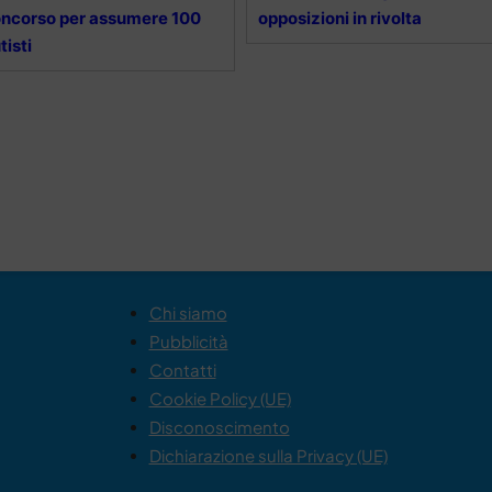
ncorso per assumere 100
opposizioni in rivolta
tisti
Chi siamo
Pubblicità
Contatti
Cookie Policy (UE)
Disconoscimento
Dichiarazione sulla Privacy (UE)