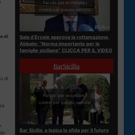
ù
Fai clic per accettare i
cookie per questo servizio
e di
Sala d’Ercole approva la rottamazione,
Abbate: “Norma importante per le
famiglie siciliane” CLICCA PER IL VIDEO
BarSicilia
iù di
a
Fai clic per accettare i
cookie per questo servizio
za
o.
Bar Sicilia, a Ispica la sfida per il futuro
rdo