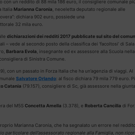
o con un reddito di 88 mila 186 euro, il consigliere comunale pi
 Italia
Marianna Caronia
, neoeletta deputato regionale alle
povera”: dichiara 902 euro, possiede una
ttorale 32 mila euro.
alle
dichiarazioni dei redditi 2017 pubblicate sul sito del comun
i – vede al secondo posto della classifica dei ‘facoltosi’ di Sala
ro,
Barbara Evola
, insegnante ed ex assessore alla Scuola nella
consigliera di Sinistra Comune.
), con un passato in Forza Italia che ha un’agenzia di viaggi. Al
comunale
Salvatore Orlando
: al fisco dichiara 79 mila 779 euro. P
to Catania
(79.157), consigliere di Sc, già assessore nella giunt
iera del M5S
Concetta Amella
(3.378), e
Roberta Cancilla
di For
 proprio Marianna Caronia, che ha segnalato un errore nel reddit
rio particolare dell’assessorato regionale alla Famiglia, non rico