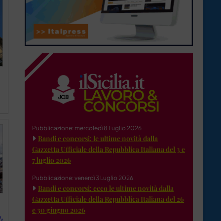
Pubblicazione: mercoledì 8 Luglio 2026
Bandi e concorsi: le ultime novità dalla
Gazzetta Ufficiale della Repubblica Italiana del 3 e
7 luglio 2026
Pubblicazione: venerdì 3 Luglio 2026
Bandi e concorsi: ecco le ultime novità dalla
Gazzetta Ufficiale della Repubblica Italiana del 26
e 30 giugno 2026
,