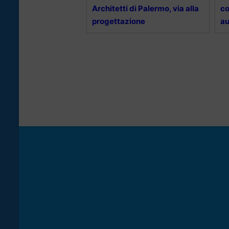
Architetti di Palermo, via alla
co
progettazione
au