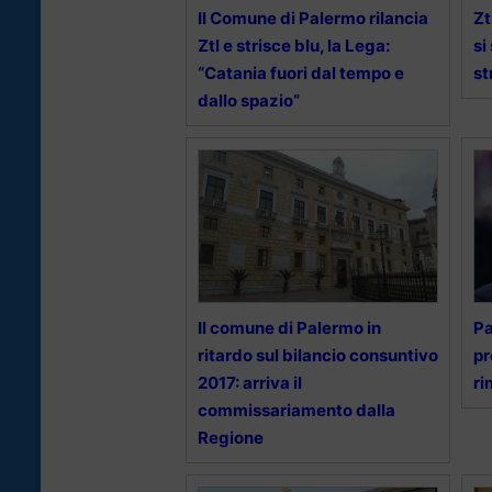
Il Comune di Palermo rilancia
Zt
Ztl e strisce blu, la Lega:
si
“Catania fuori dal tempo e
st
dallo spazio”
Il comune di Palermo in
Pa
ritardo sul bilancio consuntivo
pr
2017: arriva il
ri
commissariamento dalla
Regione