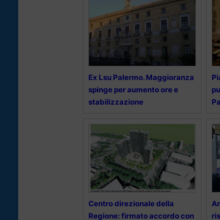
Ex Lsu Palermo. Maggioranza
Pi
spinge per aumento ore e
pu
stabilizzazione
Pa
Centro direzionale della
Am
Regione: firmato accordo con
ri