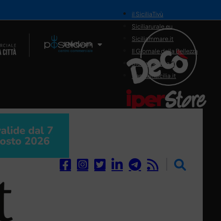
il SiciliaTivù
Siciliarurale.eu
Siciliammare.it
Il Network
Il Giornale della Bellezza
Siciliamedica.it
Sanitainsicilia.it