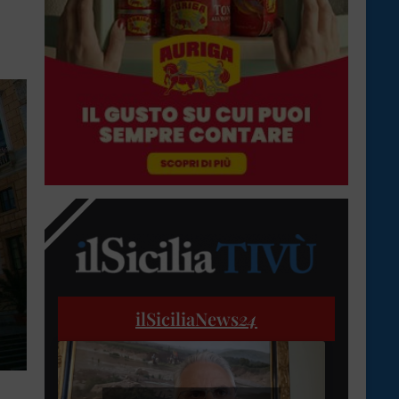
ilSiciliaNews
24