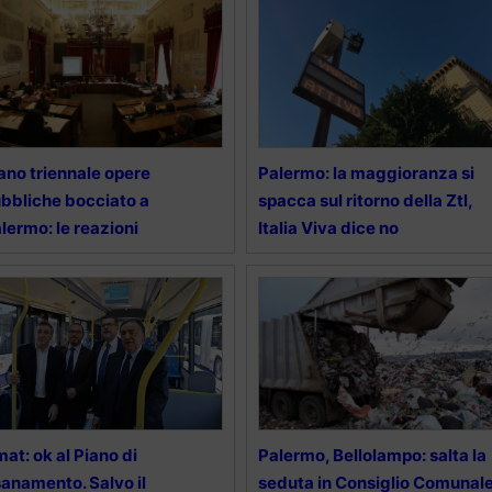
ano triennale opere
Palermo: la maggioranza si
bbliche bocciato a
spacca sul ritorno della Ztl,
lermo: le reazioni
Italia Viva dice no
at: ok al Piano di
Palermo, Bellolampo: salta la
sanamento. Salvo il
seduta in Consiglio Comunale