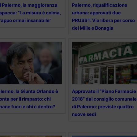
l Palermo, la maggioranza
Palermo, riqualificazione
 spacca: “La misura è colma,
urbana: approvati due
rappo ormai insanabile”
PRUSST. Via libera per corso
dei Mille e Bonagia
lermo, la Giunta Orlando è
Approvato il “Piano Farmacie
onta per il rimpasto: chi
2018” dal consiglio comunale
mane fuori e chi è dentro?
di Palermo: previste quattro
nuove sedi