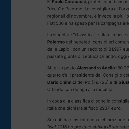
E’
Paolo Caracausi
, professione bancari
”ricco” a Palermo. La consigliera di Forza
regionali di novembre, è invece la più ”
Fiat 500 e ha speso per la campagna ele
La singolare “classifica”- stilata in base 
Palermo
dei neoeletti consiglieri comunal
delle Lapidi, con un reddito di 81.997 eu
passata giunta di Leoluca Orlando, oggi 
Al terzo posto
Alessandro Anello
(80.379
quarto c’è il presidente del Consiglio 
Dario Chinnici
del Pd (79.726) e di
Gius
Orlando con delega alla mobilità.
In coda alla classifica ci sono la consigl
Italia che dichiara al fisco 2937 euro.
Sui dati ha rilasciato una dichiarazione
“
Nel 2016 ho prestato attività di segreta