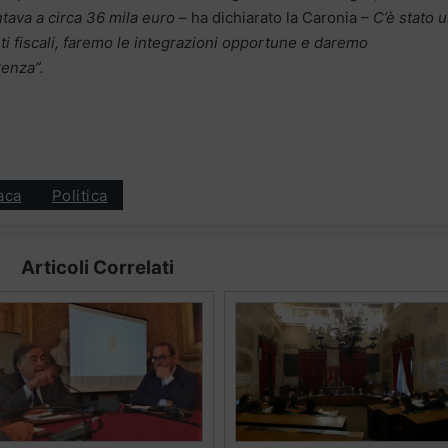
tava a circa 36 mila euro –
ha dichiarato la Caronia
– C’è stato 
i fiscali, faremo le integrazioni opportune e daremo
renza”.
aca
Politica
Articoli Correlati