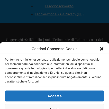
Disconoscimento
Dichiarazione sulla Privacy (UE)
Copyright © ilSicilia | aut. Tribunale di Palermo n.11 del
29/09/2015
Gestisci Consenso Cookie
Editore: Mercurio Comunicazione Soc. Coop. A.R.L.
Per fornire le migliori esperienze, utilizziamo tecnologie come i cookie
per memorizzare e/o accedere alle informazioni del dispositivo. Il
Direttore Editoriale: Maurizio Scaglione
consenso a queste tecnologie ci permetterà di elaborare dati come il
comportamento di navigazione o ID unici su questo sito. Non
Direttore Responsabile: Maria Calabrese
acconsentire o ritirare il consenso può influire negativamente su alcune
caratteristiche e funzioni.
p.zza Sant’Oliva, 9 – 90141 – Palermo – 091335557
P.IVA: 06334930820
Accetta
Mercurio Comunicazione Società Cooperativa a r.l. è
iscritta al Registro degli Operatori di Comunicazione al