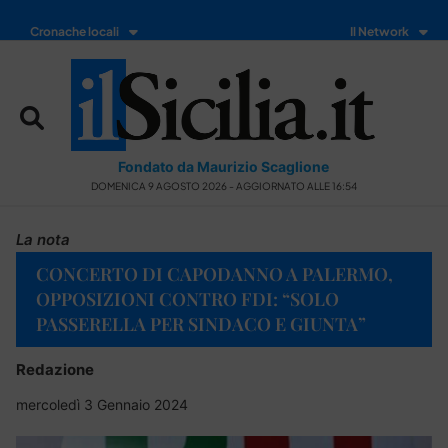
Cronache locali
Il Network
Fondato da Maurizio Scaglione
DOMENICA 9 AGOSTO 2026 - AGGIORNATO ALLE 16:54
La nota
CONCERTO DI CAPODANNO A PALERMO,
OPPOSIZIONI CONTRO FDI: “SOLO
PASSERELLA PER SINDACO E GIUNTA”
Redazione
mercoledì 3 Gennaio 2024