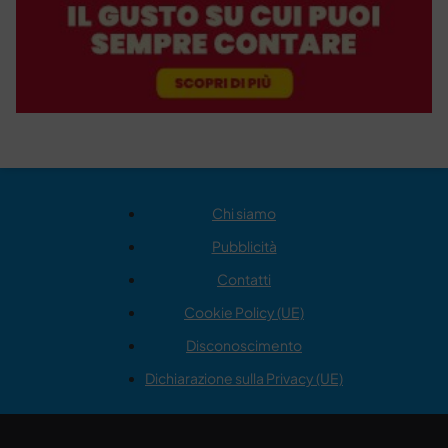
Chi siamo
Pubblicità
Contatti
Cookie Policy (UE)
Disconoscimento
Dichiarazione sulla Privacy (UE)