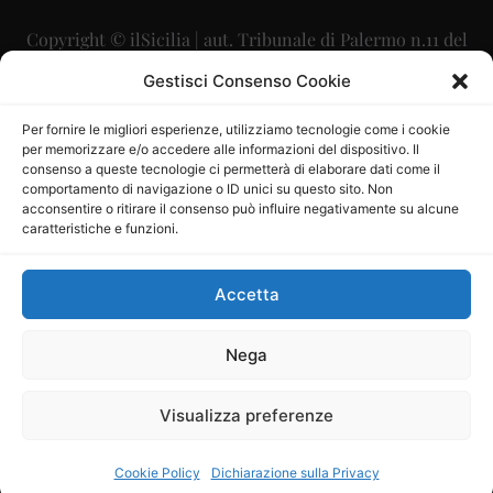
Copyright © ilSicilia | aut. Tribunale di Palermo n.11 del
29/09/2015
Gestisci Consenso Cookie
Editore: Mercurio Comunicazione Soc. Coop. A.R.L.
Per fornire le migliori esperienze, utilizziamo tecnologie come i cookie
per memorizzare e/o accedere alle informazioni del dispositivo. Il
Direttore Editoriale: Maurizio Scaglione
consenso a queste tecnologie ci permetterà di elaborare dati come il
comportamento di navigazione o ID unici su questo sito. Non
Direttore Responsabile: Maria Calabrese
acconsentire o ritirare il consenso può influire negativamente su alcune
caratteristiche e funzioni.
p.zza Sant’Oliva, 9 – 90141 – Palermo – 091335557
P.IVA: 06334930820
Accetta
Mercurio Comunicazione Società Cooperativa a r.l. è
iscritta al Registro degli Operatori di Comunicazione al
Nega
numero 26988
Visualizza preferenze
Sito gestito da
La Digitale srl
–
info@ladigitale.it
Cookie Policy
Dichiarazione sulla Privacy