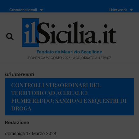
Cronache locali
Il Network
Fondato da Maurizio Scaglione
DOMENICA 9 AGOSTO 2026 - AGGIORNATO ALLE 19:07
Gli interventi
CONTROLLI STRAORDINARI DEL
TERRITORIO AD ACIREALE E
FIUMEFREDDO: SANZIONI E SEQUESTRI DI
DROGA
Redazione
domenica 17 Marzo 2024