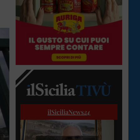
ilSiciliaNews
24