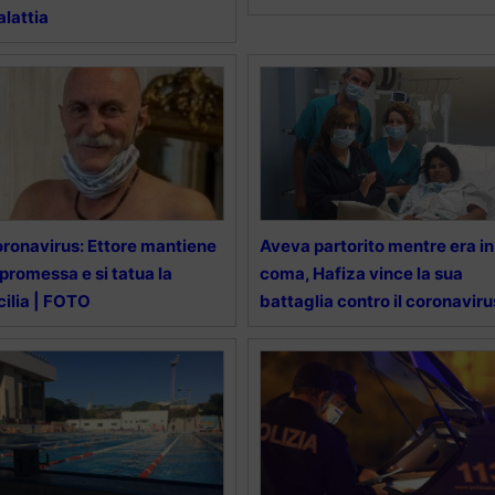
lattia
ronavirus: Ettore mantiene
Aveva partorito mentre era in
 promessa e si tatua la
coma, Hafiza vince la sua
cilia | FOTO
battaglia contro il coronaviru