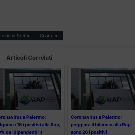
avirus Sicilia
Cronaca
Articoli Correlati
ronavirus a Palermo:
Coronavirus a Palermo:
lgono a 15 i positivi alla Rap,
peggiora il bilancio alla Rap,
% dei dipendenti in
sono 26 i positivi