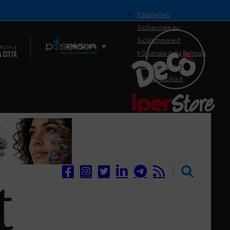
il SiciliaTivù
Siciliarurale.eu
Siciliammare.it
Il Network
Il Giornale della Bellezza
Siciliamedica.it
Sanitainsicilia.it