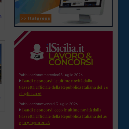
n
Pubblicazione: mercoledì 8 Luglio 2026
Bandi e concorsi: le ultime novità dalla
Gazzetta Ufficiale della Repubblica Italiana del 3 e
7 luglio 2026
e
Pubblicazione: venerdì 3 Luglio 2026
Bandi e concorsi: ecco le ultime novità dalla
Gazzetta Ufficiale della Repubblica Italiana del 26
e 30 giugno 2026