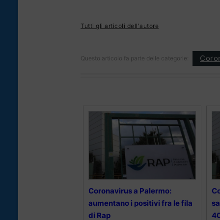
Tutti gli articoli dell'autore
Coron
Questo articolo fa parte delle categorie:
Coronavirus a Palermo:
Co
aumentano i positivi fra le fila
sa
di Rap
40