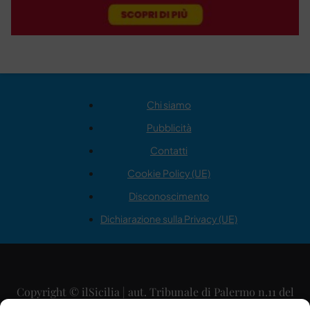
Chi siamo
Pubblicità
Contatti
Cookie Policy (UE)
Disconoscimento
Dichiarazione sulla Privacy (UE)
Copyright © ilSicilia | aut. Tribunale di Palermo n.11 del