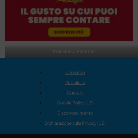
Policlinico Palermo
Chi siamo
Pubblicità
Contatti
Cookie Policy (UE)
Disconoscimento
Dichiarazione sulla Privacy (UE)