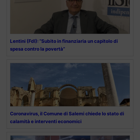
Lentini (FdI): “Subito in finanziaria un capitolo di
spesa contro la povertà”
Coronavirus, il Comune di Salemi chiede lo stato di
calamità e interventi economici