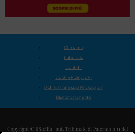
Chi siamo
Pubblicità
Contatti
Cookie Policy (UE)
Dichiarazione sulla Privacy (UE)
Disconoscimento
Copyright © ilSicilia | aut. Tribunale di Palermo n.11 del