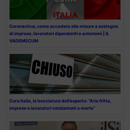
Coronavirus, come accedere alle misure a sostegno
di imprese, lavoratori dipendenti e autonomi | IL
VADEMECUM
Cura Italia, la bocciatura dell’esperto: “Aria fritta,
imprese e lavoratori condannati a morte”