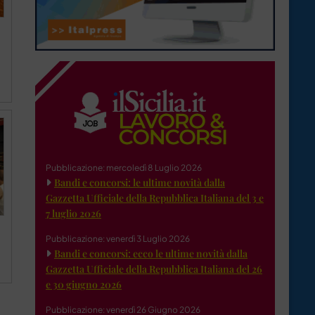
Pubblicazione: mercoledì 8 Luglio 2026
Bandi e concorsi: le ultime novità dalla
Gazzetta Ufficiale della Repubblica Italiana del 3 e
7 luglio 2026
Pubblicazione: venerdì 3 Luglio 2026
Bandi e concorsi: ecco le ultime novità dalla
Gazzetta Ufficiale della Repubblica Italiana del 26
e 30 giugno 2026
Pubblicazione: venerdì 26 Giugno 2026