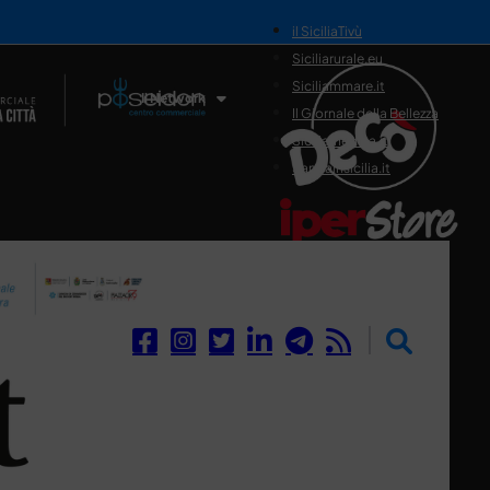
il SiciliaTivù
Siciliarurale.eu
Siciliammare.it
Il Network
Il Giornale della Bellezza
Siciliamedica.it
Sanitainsicilia.it