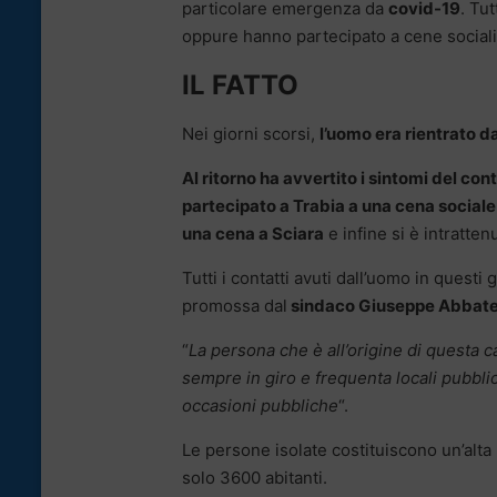
particolare emergenza da
covid-19
. Tu
oppure hanno partecipato a cene sociali 
IL FATTO
Nei giorni scorsi,
l’uomo era rientrato d
Al ritorno ha avvertito i sintomi del con
partecipato a Trabia a una cena sociale
una cena a Sciara
e infine si è intratte
Tutti i contatti avuti dall’uomo in quest
promossa dal
sindaco Giuseppe Abbat
“
La persona che è all’origine di questa 
sempre in giro e frequenta locali pubblic
occasioni pubbliche
“.
Le persone isolate costituiscono un’alt
solo 3600 abitanti.