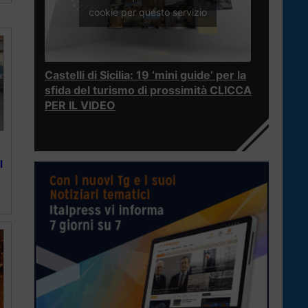
cookie per questo servizio
Castelli di Sicilia: 19 ‘mini guide’ per la
sfida del turismo di prossimità CLICCA
PER IL VIDEO
l