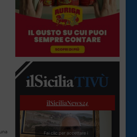
ilSiciliaNews
24
 una
Fai clic per accettare i