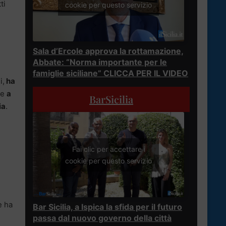
ti
cookie per questo servizio
Sala d’Ercole approva la rottamazione,
Abbate: “Norma importante per le
famiglie siciliane” CLICCA PER IL VIDEO
i,
ha
ne
a
BarSicilia
ia
.
Fai clic per accettare i
cookie per questo servizio
e ha
Bar Sicilia, a Ispica la sfida per il futuro
passa dal nuovo governo della città