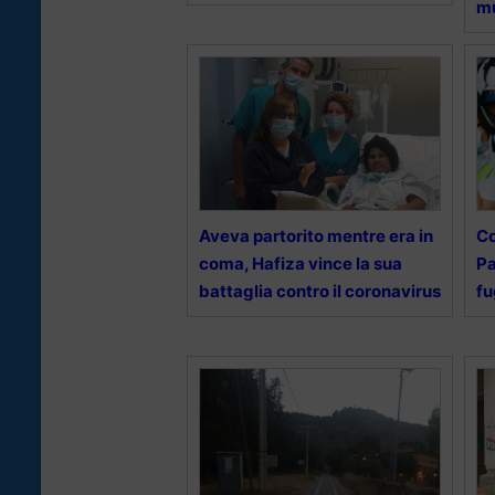
mu
Aveva partorito mentre era in
Co
coma, Hafiza vince la sua
Pa
battaglia contro il coronavirus
fu