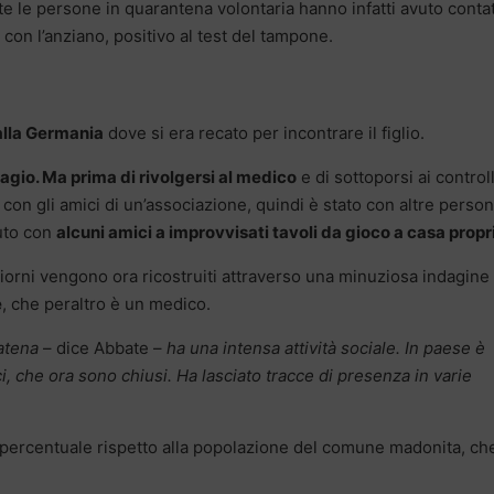
tte le persone in quarantena volontaria hanno infatti avuto contat
con l’anziano, positivo al test del tampone.
alla Germania
dove si era recato per incontrare il figlio.
tagio. Ma prima di rivolgersi al medico
e di sottoporsi ai controll
con gli amici di un’associazione, quindi è stato con altre perso
nuto con
alcuni amici a improvvisati tavoli da gioco a casa propr
i giorni vengono ora ricostruiti attraverso una minuziosa indagine
e
, che peraltro è un medico.
catena
– dice Abbate –
ha una intensa attività sociale. In paese è
i, che ora sono chiusi. Ha lasciato tracce di presenza in varie
a percentuale rispetto alla popolazione del comune madonita, ch