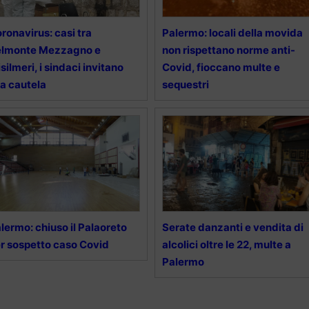
ronavirus: casi tra
Palermo: locali della movida
elmonte Mezzagno e
non rispettano norme anti-
silmeri, i sindaci invitano
Covid, fioccano multe e
la cautela
sequestri
lermo: chiuso il Palaoreto
Serate danzanti e vendita di
r sospetto caso Covid
alcolici oltre le 22, multe a
Palermo