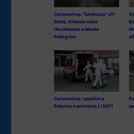
Coronavirus: “Santuzza” off-
Co
limits, Orlando vieta
B
l’Acchianata a Monte
Mi
Pellegrino
al
Coronavirus: i positivi a
Pa
Palermo e provincia | I DATI
pe