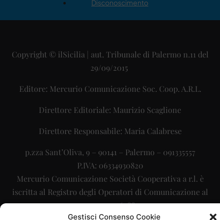
Disconoscimento
Copyright © ilSicilia | aut. Tribunale di Palermo n.11 del
29/09/2015
Editore: Mercurio Comunicazione Soc. Coop. A.R.L.
Direttore Editoriale: Maurizio Scaglione
Direttore Responsabile: Maria Calabrese
p.zza Sant’Oliva, 9 – 90141 – Palermo – 091335557
P.IVA: 06334930820
Mercurio Comunicazione Società Cooperativa a r.l. è
iscritta al Registro degli Operatori di Comunicazione al
numero 26988
Gestisci Consenso Cookie