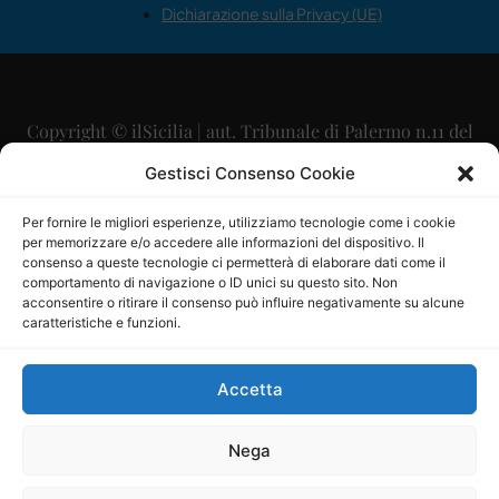
Dichiarazione sulla Privacy (UE)
Copyright © ilSicilia | aut. Tribunale di Palermo n.11 del
29/09/2015
Gestisci Consenso Cookie
Editore: Mercurio Comunicazione Soc. Coop. A.R.L.
Per fornire le migliori esperienze, utilizziamo tecnologie come i cookie
per memorizzare e/o accedere alle informazioni del dispositivo. Il
Direttore Editoriale: Maurizio Scaglione
consenso a queste tecnologie ci permetterà di elaborare dati come il
comportamento di navigazione o ID unici su questo sito. Non
Direttore Responsabile: Maria Calabrese
acconsentire o ritirare il consenso può influire negativamente su alcune
caratteristiche e funzioni.
p.zza Sant’Oliva, 9 – 90141 – Palermo – 091335557
P.IVA: 06334930820
Accetta
Mercurio Comunicazione Società Cooperativa a r.l. è
iscritta al Registro degli Operatori di Comunicazione al
Nega
numero 26988