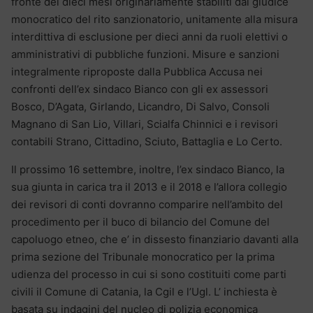
fronte dei dieci mesi originariamente stabiliti dal giudice
monocratico del rito sanzionatorio, unitamente alla misura
interdittiva di esclusione per dieci anni da ruoli elettivi o
amministrativi di pubbliche funzioni. Misure e sanzioni
integralmente riproposte dalla Pubblica Accusa nei
confronti dell’ex sindaco Bianco con gli ex assessori
Bosco, D’Agata, Girlando, Licandro, Di Salvo, Consoli
Magnano di San Lio, Villari, Scialfa Chinnici e i revisori
contabili Strano, Cittadino, Sciuto, Battaglia e Lo Certo.
Il prossimo 16 settembre, inoltre, l’ex sindaco Bianco, la
sua giunta in carica tra il 2013 e il 2018 e l’allora collegio
dei revisori di conti dovranno comparire nell’ambito del
procedimento per il buco di bilancio del Comune del
capoluogo etneo, che e’ in dissesto finanziario davanti alla
prima sezione del Tribunale monocratico per la prima
udienza del processo in cui si sono costituiti come parti
civili il Comune di Catania, la Cgil e l’Ugl. L’ inchiesta è
basata su indagini del nucleo di polizia economica