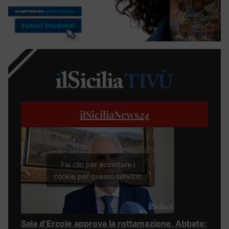
ilSiciliaNews
24
Fai clic per accettare i
cookie per questo servizio
Sala d’Ercole approva la rottamazione, Abbate: