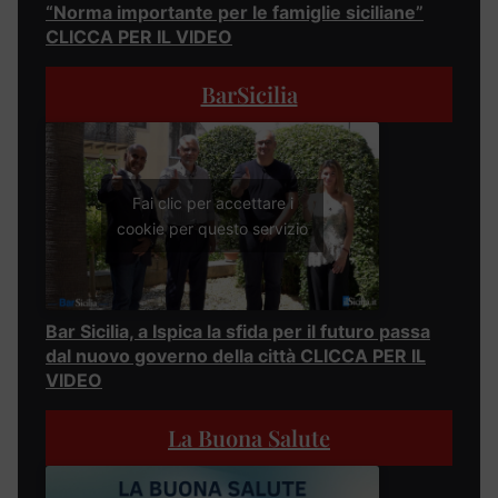
“Norma importante per le famiglie siciliane”
CLICCA PER IL VIDEO
BarSicilia
Fai clic per accettare i
cookie per questo servizio
Bar Sicilia, a Ispica la sfida per il futuro passa
dal nuovo governo della città CLICCA PER IL
VIDEO
La Buona Salute