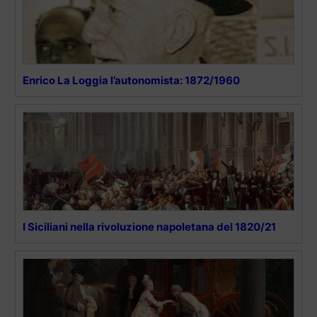
Enrico La Loggia l’autonomista: 1872/1960
I Siciliani nella rivoluzione napoletana del 1820/21