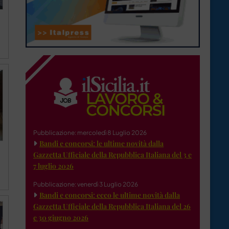
a
Pubblicazione: mercoledì 8 Luglio 2026
Bandi e concorsi: le ultime novità dalla
Gazzetta Ufficiale della Repubblica Italiana del 3 e
7 luglio 2026
Pubblicazione: venerdì 3 Luglio 2026
Bandi e concorsi: ecco le ultime novità dalla
Gazzetta Ufficiale della Repubblica Italiana del 26
e 30 giugno 2026