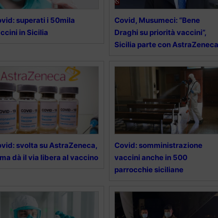
vid: superati i 50mila
Covid, Musumeci: “Bene
ccini in Sicilia
Draghi su priorità vaccini”,
Sicilia parte con AstraZenec
vid: svolta su AstraZeneca,
Covid: somministrazione
Ema dà il via libera al vaccino
vaccini anche in 500
parrocchie siciliane