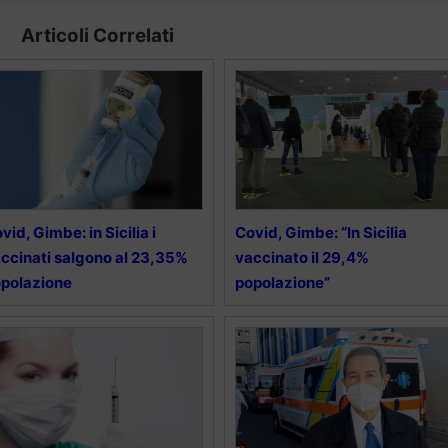
Articoli Correlati
vid, Gimbe: in Sicilia i
Covid, Gimbe: “In Sicilia
ccinati salgono al 23,35%
vaccinato il 29,4%
polazione
popolazione”