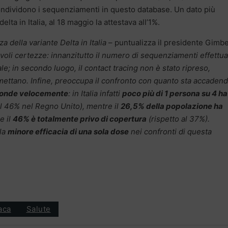
condividono i sequenziamenti in questo database. Un dato più
lta in Italia, al 18 maggio la attestava all’1%.
za della variante Delta in Italia
– puntualizza il presidente Gimb
voli certezze: innanzitutto il numero di sequenziamenti effettua
e; in secondo luogo, il contact tracing non è stato ripreso,
mettano. Infine, preoccupa il confronto con quanto sta accaden
iffonde velocemente
: in Italia infatti
poco più di 1 persona su 4 ha
al 46% nel Regno Unito), mentre il
26,5% della popolazione ha
e il
46% è totalmente privo di copertura
(rispetto al 37%).
 la
minore efficacia di una sola dose
nei confronti di questa
aca
Salute