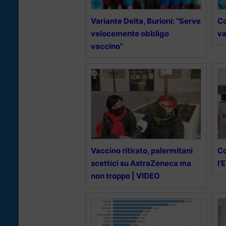
Variante Delta, Burioni: “Serve
Co
velocemente obbligo
va
vaccino”
Vaccino ritirato, palermitani
Co
scettici su AstraZeneca ma
l’
non troppo | VIDEO