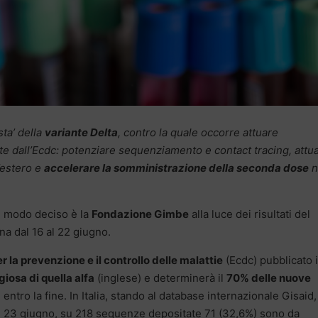
sta’ della
variante Delta
, contro la quale occorre attuare
 dall’Ecdc: potenziare sequenziamento e contact tracing, attu
l’estero e
accelerare la somministrazione della seconda dose
n
n modo deciso è la
Fondazione Gimbe
alla luce dei risultati del
na dal 16 al 22 giugno.
 la prevenzione e il controllo delle malattie
(Ecdc) pubblicato i
iosa di quella alfa
(inglese) e determinerà il
70% delle nuove
%
entro la fine. In Italia, stando al database internazionale Gisaid,
 al 23 giugno, su 218 sequenze depositate 71 (32,6%) sono da