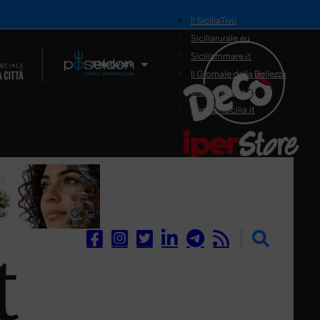
il SiciliaTivù
Siciliarurale.eu
Siciliammare.it
Il Network
Il Giornale della Bellezza
Siciliamedica.it
Sanitainsicilia.it