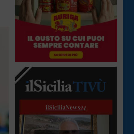
ilSiciliaNews
24