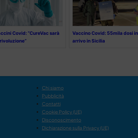
ccini Covid: “CureVac sarà
Vaccino Covid: 55mila dosi in
 rivoluzione”
arrivo in Sicilia
Chi siamo
Pubblicità
Contatti
Cookie Policy (UE)
Disconoscimento
Dichiarazione sulla Privacy (UE)