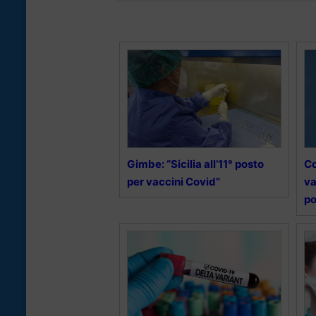
Gimbe: “Sicilia all’11° posto
Co
per vaccini Covid”
va
po