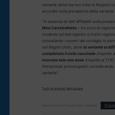
variante delta ma non tutte le Regioni 
accurato sulla prevalenza della variante de
“
In assenza di dati affidabili sulla presen
Nino Cartabellotta
–
tre sono le ragione
modesto ed eterogeneo a livello regional
nonostante i numeri del contagio lo per
nel Regno Unito, dove
la variante si d
completato il ciclo vaccinale
(rispetto 
ricevuto solo una dose
(rispetto al 17%) 
Percentuali preoccupanti considerando
variante
“.
Tutti gli articoli dell'autore
Cron
Questo articolo fa parte delle categorie: