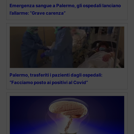
Emergenza sangue a Palermo, gli ospedali lanciano
l’allarme: “Grave carenza”
Palermo, trasferiti i pazienti dagli ospedali:
“Facciamo posto ai positivi al Covid”