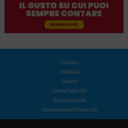
Chi siamo
Pubblicità
Contatti
Cookie Policy (UE)
Disconoscimento
Dichiarazione sulla Privacy (UE)