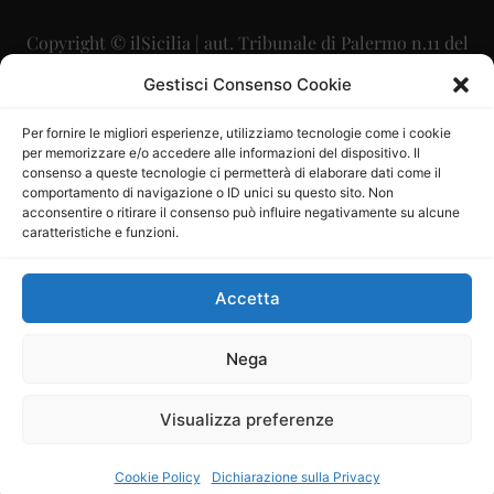
Copyright © ilSicilia | aut. Tribunale di Palermo n.11 del
29/09/2015
Gestisci Consenso Cookie
Editore: Mercurio Comunicazione Soc. Coop. A.R.L.
Per fornire le migliori esperienze, utilizziamo tecnologie come i cookie
per memorizzare e/o accedere alle informazioni del dispositivo. Il
Direttore Editoriale: Maurizio Scaglione
consenso a queste tecnologie ci permetterà di elaborare dati come il
comportamento di navigazione o ID unici su questo sito. Non
Direttore Responsabile: Maria Calabrese
acconsentire o ritirare il consenso può influire negativamente su alcune
caratteristiche e funzioni.
p.zza Sant’Oliva, 9 – 90141 – Palermo – 091335557
P.IVA: 06334930820
Accetta
Mercurio Comunicazione Società Cooperativa a r.l. è
iscritta al Registro degli Operatori di Comunicazione al
Nega
numero 26988
Visualizza preferenze
Sito gestito da
La Digitale srl
–
info@ladigitale.it
Cookie Policy
Dichiarazione sulla Privacy