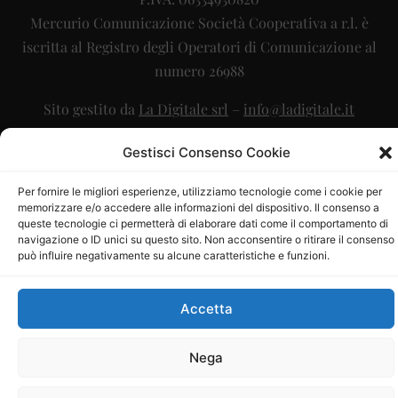
Mercurio Comunicazione Società Cooperativa a r.l. è
iscritta al Registro degli Operatori di Comunicazione al
numero 26988
Sito gestito da
La Digitale srl
–
info@ladigitale.it
Gestisci Consenso Cookie
Per fornire le migliori esperienze, utilizziamo tecnologie come i cookie per
memorizzare e/o accedere alle informazioni del dispositivo. Il consenso a
queste tecnologie ci permetterà di elaborare dati come il comportamento di
navigazione o ID unici su questo sito. Non acconsentire o ritirare il consenso
può influire negativamente su alcune caratteristiche e funzioni.
Accetta
Nega