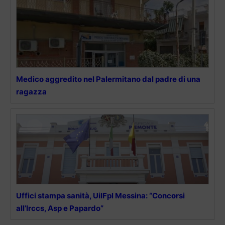
Medico aggredito nel Palermitano dal padre di una
ragazza
Uffici stampa sanità, UilFpl Messina: “Concorsi
all’Irccs, Asp e Papardo”