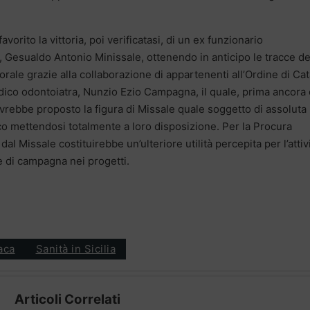
orito la vittoria, poi verificatasi, di un ex funzionario
a, Gesualdo Antonio Minissale, ottenendo in anticipo le tracce de
orale grazie alla collaborazione di appartenenti all’Ordine di Ca
dico odontoiatra, Nunzio Ezio Campagna, il quale, prima ancora
vrebbe proposto la figura di Missale quale soggetto di assoluta
ico mettendosi totalmente a loro disposizione. Per la Procura
l Missale costituirebbe un’ulteriore utilità percepita per l’attiv
re di campagna nei progetti.
aca
Sanità in Sicilia
Articoli Correlati