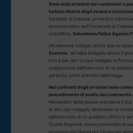
Sono stati arrestati dai carabinieri e po
turbata libertà degli incanti e corruzio
Garibaldi di Catania, un medico odontoia
amministrativo dell’Università di Catani
scientifico,
Sebastiano Felice Agatino Fe
Attualmente indagati anche due ex asses
Scavone
, del Mpa Indagato anche il pre
loro e per altri cinque indagati la Procur
sospensione dall’esercizio di un pubblico u
garanzia, come previsto dalla legge.
Nei confronti degli arrestati sono contest
procedimento di scelta del contraente e 
Nell’ambito della stessa ordinanza il Gip 
di altri otto indagati, destinatari di ric
dall’esercizio di un pubblico ufficio o ser
Giunta Pogliese, aveva presentato la sua
prossimo ma l’aveva poi ritirata per app