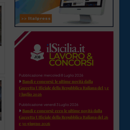
Pubblicazione: mercoledì 8 Luglio 2026
Bandi e concorsi: le ultime novità dalla
Gazzetta Ufficiale della Repubblica Italiana del 3 e
7 luglio 2026
Pubblicazione: venerdì 3 Luglio 2026
Bandi e concorsi: ecco le ultime novità dalla
Gazzetta Ufficiale della Repubblica Italiana del 26
e 30 giugno 2026
z