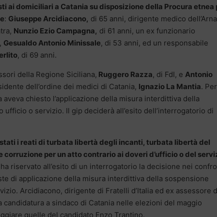
sti ai domiciliari a Catania su disposizione della Procura etnea
ne
:
Giuseppe Arcidiacono,
di 65 anni, dirigente medico dell’Arn
tra,
Nunzio Ezio Campagna,
di 61 anni, un ex funzionario
a,
Gesualdo Antonio Minissale
, di 53 anni, ed un responsabile
rlito
, di 69 anni.
sori della Regione Siciliana,
Ruggero Razza
, di FdI, e
Antonio
sidente dell’ordine dei medici di Catania,
Ignazio La Mantia
. Per
a aveva chiesto l’applicazione della misura interdittiva della
fficio o servizio. Il gip deciderà all’esito dell’interrogatorio di
ati i reati di turbata libertà degli incanti, turbata libertà del
corruzione per un atto contrario ai doveri d’ufficio o del servi
ha riservato all’esito di un interrogatorio la decisione nei confro
hieste di applicazione della misura interdittiva della sospensione
vizio. Arcidiacono, dirigente di Fratelli d’Italia ed ex assessore d
 candidatura a sindaco di Catania nelle elezioni del maggio
oggiare quelle del candidato Enzo Trantino.