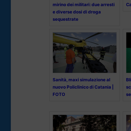
mirino dei militari: due arresti
Ca
e diverse dosi di droga
sequestrate
Sanità, maxi simulazione al
Bl
nuovo Policlinico di Catania |
sc
FOTO
se