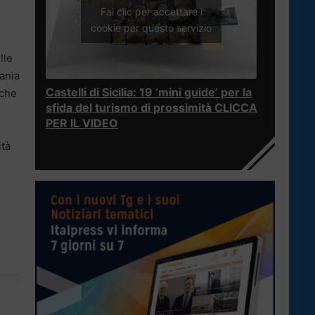
Fai clic per accettare i
cookie per questo servizio
lle
tania
Castelli di Sicilia: 19 ‘mini guide’ per la
 che
sfida del turismo di prossimità CLICCA
PER IL VIDEO
ità