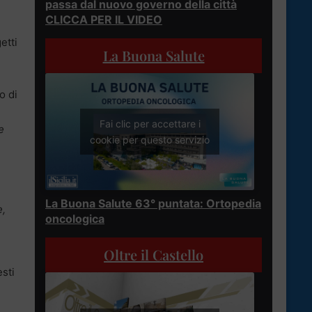
passa dal nuovo governo della città
CLICCA PER IL VIDEO
etti
La Buona Salute
o di
Fai clic per accettare i
e
cookie per questo servizio
é
La Buona Salute 63° puntata: Ortopedia
e,
oncologica
Oltre il Castello
sti