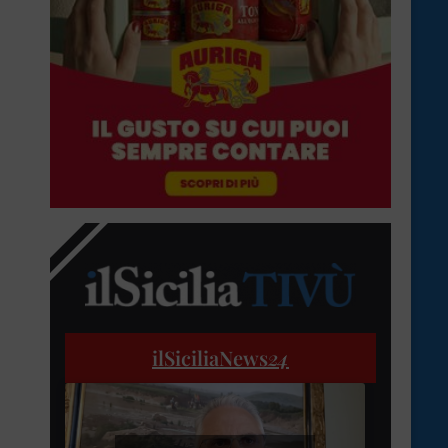
ilSiciliaNews
24