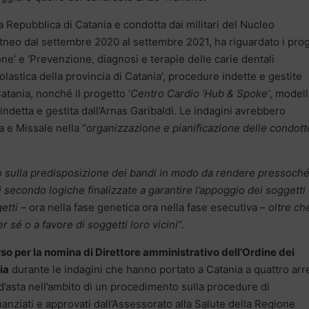
a Repubblica di Catania e condotta dai militari del Nucleo
tneo dal settembre 2020 al settembre 2021, ha riguardato i prog
ne’ e ‘Prevenzione, diagnosi e terapie delle carie dentali
scolastica della provincia di Catania’, procedure indette e gestite
Catania, nonché il progetto ‘
Centro Cardio ‘Hub & Spoke’
, modell
indetta e gestita dall’Arnas Garibaldi. Le indagini avrebbero
e Missale nella “
organizzazione e pianificazione delle condott
to sulla predisposizione dei bandi in modo da rendere pressoch
 secondo logiche finalizzate a garantire l’appoggio dei soggetti
etti
– ora nella fase genetica ora nella fase esecutiva –
oltre ch
 sé o a favore di soggetti loro vicini”.
so per la nomina di Direttore amministrativo dell’Ordine dei
ia
durante le indagini che hanno portato a Catania a quattro arre
 d’asta nell’ambito di un procedimento sulla procedure di
inanziati e approvati dall’Assessorato alla Salute della Regione