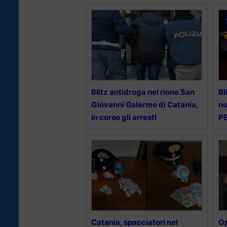
Blitz antidroga nel rione San
Bl
Giovanni Galermo di Catania,
no
in corso gli arresti
PE
Catania, spacciatori nel
Op