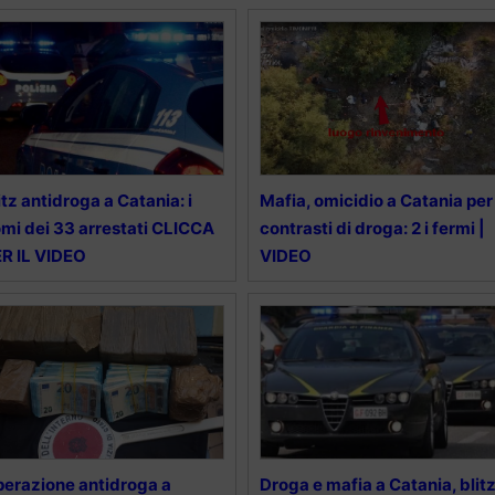
itz antidroga a Catania: i
Mafia, omicidio a Catania per
mi dei 33 arrestati CLICCA
contrasti di droga: 2 i fermi |
R IL VIDEO
VIDEO
erazione antidroga a
Droga e mafia a Catania, blit