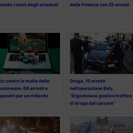
tania: i nomi degli arrestati
della Finanza con 25 arresti
itz contro la mafia delle
Droga, 16 arresti
ommesse, 68 arresti e
nell’operazione Baly.
questri per un miliardo
“Ergastolano gestiva traffico
di droga dal carcere”