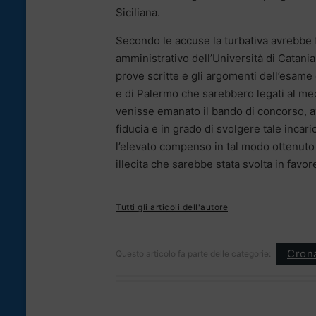
Siciliana.
Secondo le accuse la turbativa avrebbe fav
amministrativo dell’Università di Catani
prove scritte e gli argomenti dell’esame 
e di Palermo che sarebbero legati al me
venisse emanato il bando di concorso, a
fiducia e in grado di svolgere tale incar
l’elevato compenso in tal modo ottenuto da
illecita che sarebbe stata svolta in favo
Tutti gli articoli dell'autore
Cron
Questo articolo fa parte delle categorie: