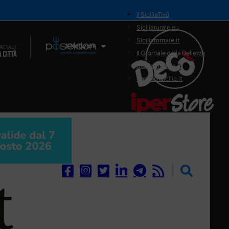
il SiciliaTivù
Siciliarurale.eu
Siciliammare.it
Il Network
Il Giornale della Bellezza
Siciliamedica.it
Sanitainsicilia.it