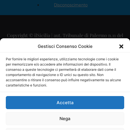
Disconoscimento
Copyright © ilSicilia | aut. Tribunale di Palermo n.11 del
29/09/2015
Gestisci Consenso Cookie
Editore: Mercurio Comunicazione Soc. Coop. A.R.L.
Per fornire le migliori esperienze, utilizziamo tecnologie come i cookie
per memorizzare e/o accedere alle informazioni del dispositivo. Il
Direttore Editoriale: Maurizio Scaglione
consenso a queste tecnologie ci permetterà di elaborare dati come il
comportamento di navigazione o ID unici su questo sito. Non
Direttore Responsabile: Maria Calabrese
acconsentire o ritirare il consenso può influire negativamente su alcune
caratteristiche e funzioni.
p.zza Sant’Oliva, 9 – 90141 – Palermo – 091335557
P.IVA: 06334930820
Accetta
Mercurio Comunicazione Società Cooperativa a r.l. è
iscritta al Registro degli Operatori di Comunicazione al
Nega
numero 26988