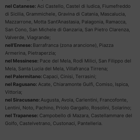
nel Catanese:
Aci Castello, Castel di Iudica, Fiumefreddo
di Sicilia, Grammichele, Gravina di Catania, Mascalucia,
Mazzarrone, Motta Sant’Anastasia, Palagonia, Ramacca,
San Cono, San Michele di Ganzaria, San Pietro Clarenza,
Valverde, Viagrande;
nell’Ennese:
Barrafranca (zona arancione), Piazza
Armerina, Pietraperzia;
nel Messinese:
Pace del Mela, Rodì Milici, San Filippo del
Mela, Santa Lucia del Mela, Villafranca Tirrena;
nel Palermitano:
Capaci, Cinisi, Terrasini;
nel Ragusano:
Acate, Chiaramonte Gulfi, Comiso, Ispica,
Vittoria;
nel Siracusano:
Augusta, Avola, Carlentini, Francofonte,
Lentini, Noto, Pachino, Priolo Gargallo, Rosolini, Solarino;
nel Trapanese:
Campobello di Mazara, Castellammare del
Golfo, Castelvetrano, Custonaci, Pantelleria.