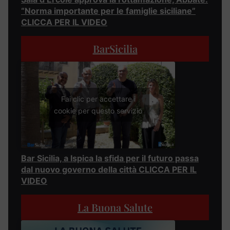
“Norma importante per le famiglie siciliane”
CLICCA PER IL VIDEO
BarSicilia
Fai clic per accettare i
cookie per questo servizio
Bar Sicilia, a Ispica la sfida per il futuro passa
dal nuovo governo della città CLICCA PER IL
VIDEO
La Buona Salute