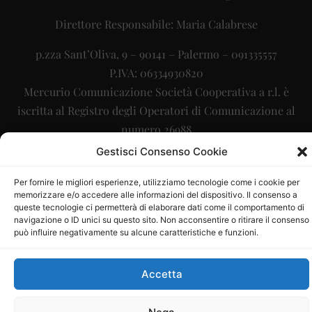
Direttore Responsabile: Maria Calabrese
p.zza Sant’Oliva, 9 – 90141 – Palermo – 091335557
P.IVA: 06334930820
Mercurio Comunicazione Società Cooperativa a r.l. è
iscritta al Registro degli Operatori di Comunicazione al
numero 26988
Gestisci Consenso Cookie
Sito gestito da
La Digitale srl
–
info@ladigitale.it
Per fornire le migliori esperienze, utilizziamo tecnologie come i cookie per
memorizzare e/o accedere alle informazioni del dispositivo. Il consenso a
queste tecnologie ci permetterà di elaborare dati come il comportamento di
navigazione o ID unici su questo sito. Non acconsentire o ritirare il consenso
può influire negativamente su alcune caratteristiche e funzioni.
Accetta