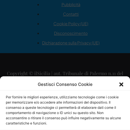
Pubblicità
Contatti
Cookie Policy (UE)
Disconoscimento
Dichiarazione sulla Privacy (UE)
Copyright © ilSicilia | aut. Tribunale di Palermo n.11 del
29/09/2015
Gestisci Consenso Cookie
Editore: Mercurio Comunicazione Soc. Coop. A.R.L.
Per fornire le migliori esperienze, utilizziamo tecnologie come i cookie
per memorizzare e/o accedere alle informazioni del dispositivo. Il
Direttore Editoriale: Maurizio Scaglione
consenso a queste tecnologie ci permetterà di elaborare dati come il
comportamento di navigazione o ID unici su questo sito. Non
Direttore Responsabile: Maria Calabrese
acconsentire o ritirare il consenso può influire negativamente su alcune
caratteristiche e funzioni.