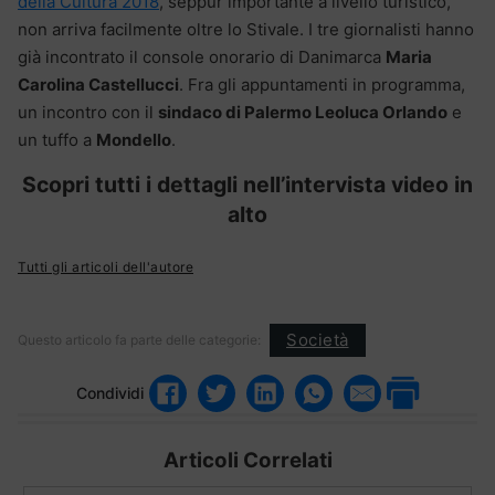
della Cultura 2018
, seppur importante a livello turistico,
non arriva facilmente oltre lo Stivale. I tre giornalisti hanno
già incontrato il console onorario di Danimarca
Maria
Carolina Castellucci
. Fra gli appuntamenti in programma,
un incontro con il
sindaco di Palermo Leoluca Orlando
e
un tuffo a
Mondello
.
Scopri tutti i dettagli nell’intervista video in
alto
Tutti gli articoli dell'autore
Società
Questo articolo fa parte delle categorie:
Condividi
Articoli Correlati