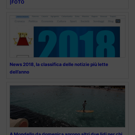
|FOTO
News 2018, la classifica delle notizie più lette
dell’anno
A Mondello da domenica aprono altri due lidi per chi