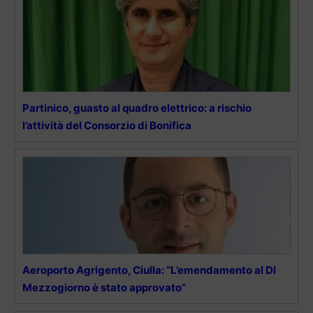
Partinico, guasto al quadro elettrico: a rischio
l’attività del Consorzio di Bonifica
Aeroporto Agrigento, Ciulla: “L’emendamento al Dl
Mezzogiorno è stato approvato”