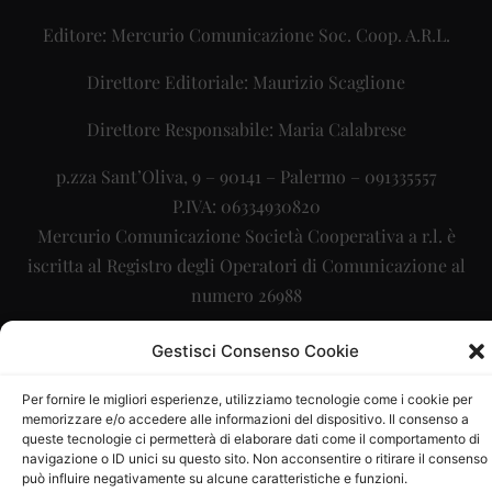
Editore: Mercurio Comunicazione Soc. Coop. A.R.L.
Direttore Editoriale: Maurizio Scaglione
Direttore Responsabile: Maria Calabrese
p.zza Sant’Oliva, 9 – 90141 – Palermo – 091335557
P.IVA: 06334930820
Mercurio Comunicazione Società Cooperativa a r.l. è
iscritta al Registro degli Operatori di Comunicazione al
numero 26988
Sito gestito da
La Digitale srl
–
info@ladigitale.it
Gestisci Consenso Cookie
Per fornire le migliori esperienze, utilizziamo tecnologie come i cookie per
memorizzare e/o accedere alle informazioni del dispositivo. Il consenso a
queste tecnologie ci permetterà di elaborare dati come il comportamento di
navigazione o ID unici su questo sito. Non acconsentire o ritirare il consenso
può influire negativamente su alcune caratteristiche e funzioni.