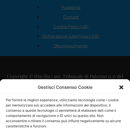
Pubblicità
Contatti
Cookie Policy (UE)
Dichiarazione sulla Privacy (UE)
Disconoscimento
Copyright © ilSicilia | aut. Tribunale di Palermo n.11 del
29/09/2015
Gestisci Consenso Cookie
Editore: Mercurio Comunicazione Soc. Coop. A.R.L.
Per fornire le migliori esperienze, utilizziamo tecnologie come i cookie
per memorizzare e/o accedere alle informazioni del dispositivo. Il
Direttore Editoriale: Maurizio Scaglione
consenso a queste tecnologie ci permetterà di elaborare dati come il
comportamento di navigazione o ID unici su questo sito. Non
Direttore Responsabile: Maria Calabrese
acconsentire o ritirare il consenso può influire negativamente su alcune
caratteristiche e funzioni.