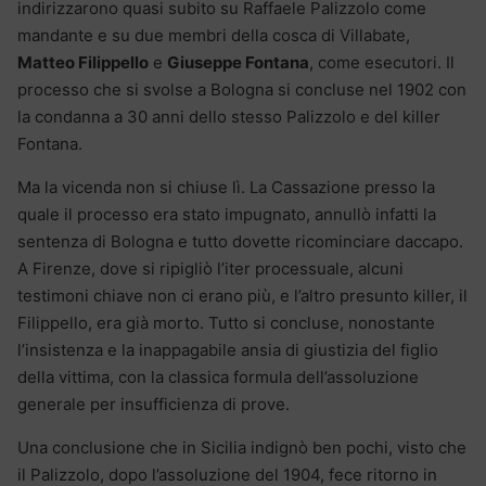
indirizzarono quasi subito su Raffaele Palizzolo come
mandante e su due membri della cosca di Villabate,
Matteo Filippello
e
Giuseppe Fontana
, come esecutori. Il
processo che si svolse a Bologna si concluse nel 1902 con
la condanna a 30 anni dello stesso Palizzolo e del killer
Fontana.
Ma la vicenda non si chiuse lì. La Cassazione presso la
quale il processo era stato impugnato, annullò infatti la
sentenza di Bologna e tutto dovette ricominciare daccapo.
A Firenze, dove si ripigliò l’iter processuale, alcuni
testimoni chiave non ci erano più, e l’altro presunto killer, il
Filippello, era già morto. Tutto si concluse, nonostante
l’insistenza e la inappagabile ansia di giustizia del figlio
della vittima, con la classica formula dell’assoluzione
generale per insufficienza di prove.
Una conclusione che in Sicilia indignò ben pochi, visto che
il Palizzolo, dopo l’assoluzione del 1904, fece ritorno in