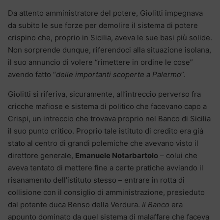
Da attento amministratore del potere, Giolitti impegnava
da subito le sue forze per demolire il sistema di potere
crispino che, proprio in Sicilia, aveva le sue basi più solide.
Non sorprende dunque, riferendoci alla situazione isolana,
il suo annuncio di volere “rimettere in ordine le cose”
avendo fatto “
delle importanti scoperte a Palermo
”.
Giolitti si riferiva, sicuramente, all’intreccio perverso fra
cricche mafiose e sistema di politico che facevano capo a
Crispi, un intreccio che trovava proprio nel Banco di Sicilia
il suo punto critico. Proprio tale istituto di credito era già
stato al centro di grandi polemiche che avevano visto il
direttore generale,
Emanuele Notarbartolo
– colui che
aveva tentato di mettere fine a certe pratiche avviando il
risanamento dell’istituto stesso – entrare in rotta di
collisione con il consiglio di amministrazione, presieduto
dal potente duca Benso della Verdura.
Il Banco
era
appunto dominato da quel sistema di malaffare che faceva