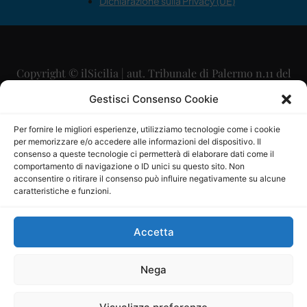
Dichiarazione sulla Privacy (UE)
Copyright © ilSicilia | aut. Tribunale di Palermo n.11 del
29/09/2015
Gestisci Consenso Cookie
Editore: Mercurio Comunicazione Soc. Coop. A.R.L.
Per fornire le migliori esperienze, utilizziamo tecnologie come i cookie
per memorizzare e/o accedere alle informazioni del dispositivo. Il
Direttore Editoriale: Maurizio Scaglione
consenso a queste tecnologie ci permetterà di elaborare dati come il
comportamento di navigazione o ID unici su questo sito. Non
Direttore Responsabile: Maria Calabrese
acconsentire o ritirare il consenso può influire negativamente su alcune
caratteristiche e funzioni.
p.zza Sant’Oliva, 9 – 90141 – Palermo – 091335557
P.IVA: 06334930820
Accetta
Mercurio Comunicazione Società Cooperativa a r.l. è
iscritta al Registro degli Operatori di Comunicazione al
Nega
numero 26988