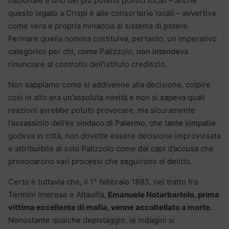
nazionale e uno dei più potenti politici locali – anche
questo legato a Crispi e alle consorterie locali – avvertiva
come vera e propria minaccia al sistema di potere.
Fermare quella nomina costituiva, pertanto, un imperativo
categorico per chi, come Palizzolo, non intendeva
rinunciare al controllo dell’istituto creditizio.
Non sappiamo come si addivenne alla decisione, colpire
così in alto era un’assoluta novità e non si sapeva quali
reazioni avrebbe potuto provocare, ma sicuramente
l’assassinio dell’ex sindaco di Palermo, che tante simpatie
godeva in città, non dovette essere decisione improvvisata
e attribuibile al solo Palizzolo come dai capi d’accusa che
provocarono vari processi che seguirono al delitto.
Certo è tuttavia che, il 1° febbraio 1893, nel tratto fra
Termini Imerese e Altavilla,
Emanuele Notarbartolo, prima
vittima eccellente di mafia, venne accoltellato a morte.
Nonostante qualche depistaggio, le indagini si