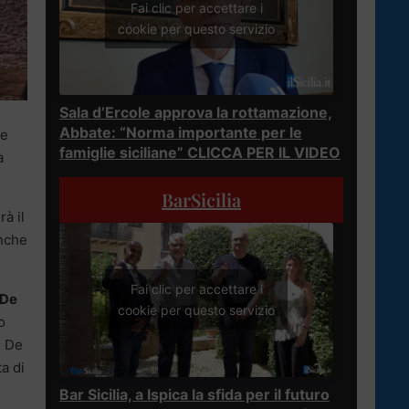
Fai clic per accettare i
cookie per questo servizio
Sala d’Ercole approva la rottamazione,
Abbate: “Norma importante per le
le
famiglie siciliane” CLICCA PER IL VIDEO
a
BarSicilia
à il
anche
Fai clic per accettare i
 De
cookie per questo servizio
o
, De
a di
Bar Sicilia, a Ispica la sfida per il futuro