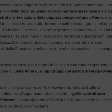
izzarsi dopo la Caporetto di tre anni fa e in questo momento il 
ello di
Matilde Siracusano, la parlamentare messinese di Forz
mostrata la rivelazione della deputazione peloritana a Roma
, si è
orza Italia e ha visto ulteriormente salire le sue quotazioni dopo
 di Messina. Forza Italia sarebbe pronta a sostenerla, gli alleati
 essere FI ad esprimere il candidato riterrebbero questa nominat
 Zanca. Ma nonostante la corte sempre più serrata nei suoi
ali dalla Siracusano nella direzione di una sua discesa in camp
 sua nella contesa per il dopo De Luca e alcuni rumors spingono n
 nome di
Elvira Amata, la capogruppo del partito di Giorgia Melo
dove ci sarà da capire se Pd e Movimento Cinque Stelle si
ndidatura all’appuntamento con il voto.
I grillini potrebbero
 Zafarana
, capogruppo del M5S all’Ars e ritenuta anche dai verti
una candidatura importante.