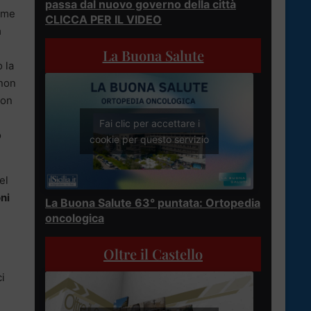
passa dal nuovo governo della città
nome
CLICCA PER IL VIDEO
a
La Buona Salute
 la
 non
ion
Fai clic per accettare i
o
cookie per questo servizio
el
ni
La Buona Salute 63° puntata: Ortopedia
oncologica
Oltre il Castello
ci