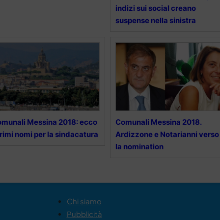
indizi sui social creano
suspense nella sinistra
munali Messina 2018: ecco
Comunali Messina 2018.
primi nomi per la sindacatura
Ardizzone e Notarianni verso
la nomination
Chi siamo
Pubblicità