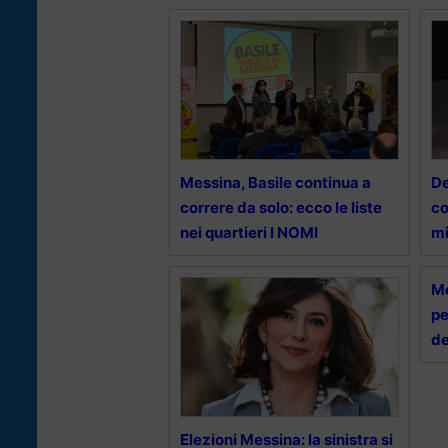
Messina, Basile continua a
De
correre da solo: ecco le liste
co
nei quartieri I NOMI
mi
Me
pe
de
Elezioni Messina: la sinistra si