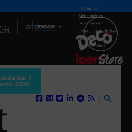
il SiciliaTivù
Siciliarurale.eu
Siciliammare.it
Il Network
Il Giornale della Bellezza
Siciliamedica.it
Sanitainsicilia.it