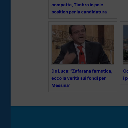
compatta, Timbro in pole
position per la candidatura
De Luca: “Zafarana farnetica,
Co
ecco la verità sui fondi per
i 
Messina”