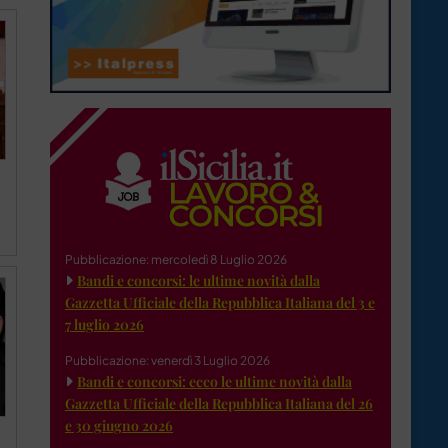
Pubblicazione: mercoledì 8 Luglio 2026
Bandi e concorsi: le ultime novità dalla
Gazzetta Ufficiale della Repubblica Italiana del 3 e
7 luglio 2026
Pubblicazione: venerdì 3 Luglio 2026
Bandi e concorsi: ecco le ultime novità dalla
Gazzetta Ufficiale della Repubblica Italiana del 26
e 30 giugno 2026