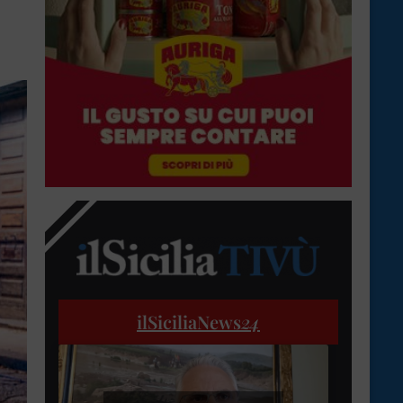
ilSiciliaNews
24