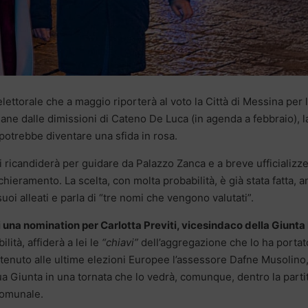
ettorale che a maggio riporterà al voto la Città di Messina per 
ane dalle dimissioni di Cateno De Luca (in agenda a febbraio), l
otrebbe diventare una sfida in rosa.
 ricandiderà per guidare da Palazzo Zanca e a breve ufficializzer
hieramento. La scelta, con molta probabilità, è già stata fatta, 
uoi alleati e parla di “tre nomi che vengono valutati”.
 di una nomination per Carlotta Previti, vicesindaco della Giunta
ità, affiderà a lei le
“chiavi”
dell’aggregazione che lo ha portat
stenuto alle ultime elezioni Europee l’assessore Dafne Musolino
ua Giunta in una tornata che lo vedrà, comunque, dentro la partit
comunale.