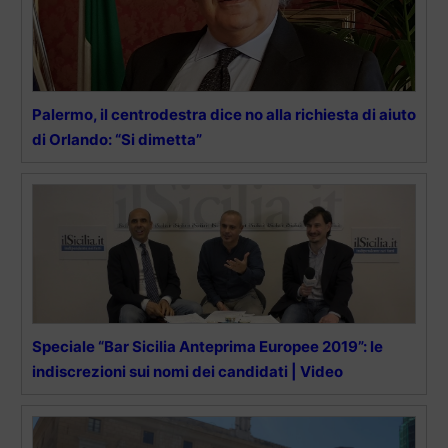
Palermo, il centrodestra dice no alla richiesta di aiuto
di Orlando: “Si dimetta”
Speciale “Bar Sicilia Anteprima Europee 2019”: le
indiscrezioni sui nomi dei candidati | Video