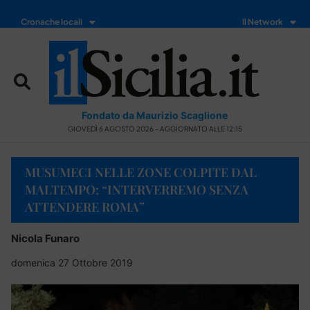
Cronache locali
Il Network
Fondato da Maurizio Scaglione
GIOVEDÌ 6 AGOSTO 2026 - AGGIORNATO ALLE 12:15
MUSUMECI NELLE ZONE COLPITE DAL
MALTEMPO: “INTERVERREMO SENZA
ATTENDERE ROMA”
Nicola Funaro
domenica 27 Ottobre 2019