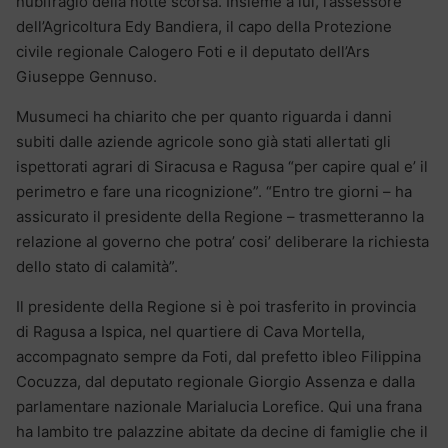
nubifragio della notte scorsa. Insieme a lui, l’assessore
dell’Agricoltura Edy Bandiera, il capo della Protezione
civile regionale Calogero Foti e il deputato dell’Ars
Giuseppe Gennuso.
Musumeci ha chiarito che per quanto riguarda i danni
subiti dalle aziende agricole sono già stati allertati gli
ispettorati agrari di Siracusa e Ragusa “per capire qual e’ il
perimetro e fare una ricognizione”. “Entro tre giorni – ha
assicurato il presidente della Regione – trasmetteranno la
relazione al governo che potra’ cosi’ deliberare la richiesta
dello stato di calamità”.
Il presidente della Regione si è poi trasferito in provincia
di Ragusa a Ispica, nel quartiere di Cava Mortella,
accompagnato sempre da Foti, dal prefetto ibleo Filippina
Cocuzza, dal deputato regionale Giorgio Assenza e dalla
parlamentare nazionale Marialucia Lorefice. Qui una frana
ha lambito tre palazzine abitate da decine di famiglie che il