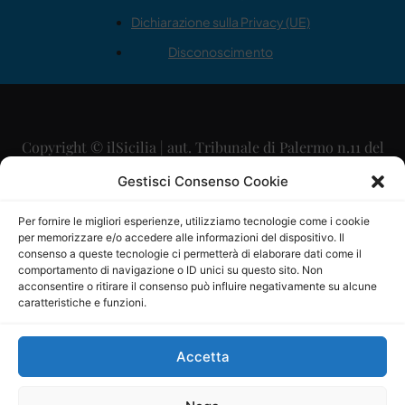
Dichiarazione sulla Privacy (UE)
Disconoscimento
Copyright © ilSicilia | aut. Tribunale di Palermo n.11 del
29/09/2015
Gestisci Consenso Cookie
Editore: Mercurio Comunicazione Soc. Coop. A.R.L.
Per fornire le migliori esperienze, utilizziamo tecnologie come i cookie
per memorizzare e/o accedere alle informazioni del dispositivo. Il
Direttore Editoriale: Maurizio Scaglione
consenso a queste tecnologie ci permetterà di elaborare dati come il
comportamento di navigazione o ID unici su questo sito. Non
Direttore Responsabile: Maria Calabrese
acconsentire o ritirare il consenso può influire negativamente su alcune
caratteristiche e funzioni.
p.zza Sant’Oliva, 9 – 90141 – Palermo – 091335557
P.IVA: 06334930820
Accetta
Mercurio Comunicazione Società Cooperativa a r.l. è
iscritta al Registro degli Operatori di Comunicazione al