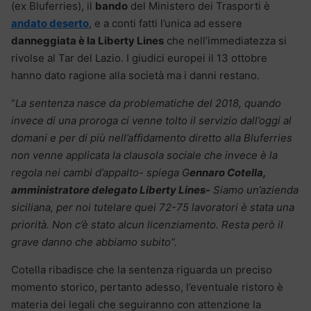
(ex Bluferries), il
bando
del Ministero dei Trasporti è
andato deserto
, e a conti fatti l’unica ad essere
danneggiata è la Liberty Lines
che nell’immediatezza si
rivolse al Tar del Lazio. I giudici europei il 13 ottobre
hanno dato ragione alla società ma i danni restano.
“
La sentenza nasce da problematiche del 2018, quando
invece di una proroga ci venne tolto il servizio dall’oggi al
domani e per di più nell’affidamento diretto alla Bluferries
non venne applicata la clausola sociale che invece è la
regola nei cambi d’appalto- spiega G
ennaro Cotella,
amministratore delegato Liberty Lines-
Siamo un’azienda
siciliana, per noi tutelare quei 72-75 lavoratori è stata una
priorità. Non c’è stato alcun licenziamento. Resta però il
grave danno che abbiamo subito”.
Cotella ribadisce che la sentenza riguarda un preciso
momento storico, pertanto adesso, l’eventuale ristoro è
materia dei legali che seguiranno con attenzione la