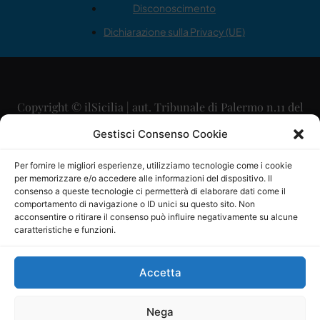
Disconoscimento
Dichiarazione sulla Privacy (UE)
Copyright © ilSicilia | aut. Tribunale di Palermo n.11 del
29/09/2015
Gestisci Consenso Cookie
Editore: Mercurio Comunicazione Soc. Coop. A.R.L.
Per fornire le migliori esperienze, utilizziamo tecnologie come i cookie
per memorizzare e/o accedere alle informazioni del dispositivo. Il
Direttore Editoriale: Maurizio Scaglione
consenso a queste tecnologie ci permetterà di elaborare dati come il
comportamento di navigazione o ID unici su questo sito. Non
Direttore Responsabile: Maria Calabrese
acconsentire o ritirare il consenso può influire negativamente su alcune
caratteristiche e funzioni.
p.zza Sant’Oliva, 9 – 90141 – Palermo – 091335557
P.IVA: 06334930820
Accetta
Mercurio Comunicazione Società Cooperativa a r.l. è
iscritta al Registro degli Operatori di Comunicazione al
Nega