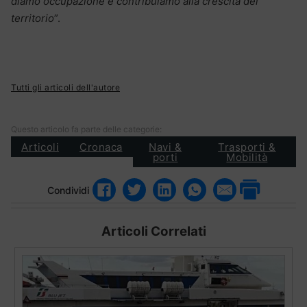
diamo occupazione e contribuiamo alla crescita del
territorio
”.
Tutti gli articoli dell'autore
Questo articolo fa parte delle categorie:
Articoli
Cronaca
Navi &
Trasporti &
porti
Mobilità
Condividi
Articoli Correlati