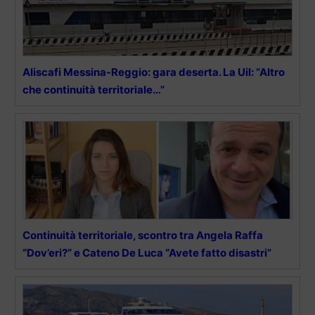
Aliscafi Messina-Reggio: gara deserta. La Uil: “Altro
che continuità territoriale…”
Continuità territoriale, scontro tra Angela Raffa
“Dov’eri?” e Cateno De Luca “Avete fatto disastri”