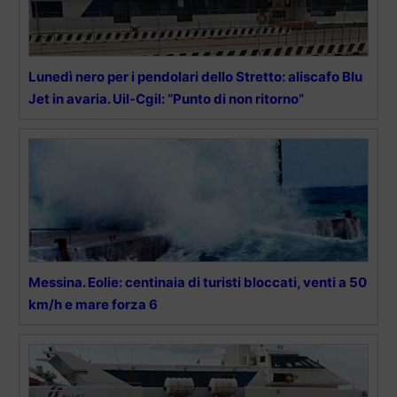
Lunedì nero per i pendolari dello Stretto: aliscafo Blu
Jet in avaria. Uil-Cgil: “Punto di non ritorno”
Messina. Eolie: centinaia di turisti bloccati, venti a 50
km/h e mare forza 6