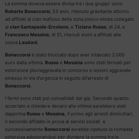
La somma doveva essere divisa tra i due gruppi: sono
Roberto
Bonaccorsi
, 53 anni, ritenuto gravitante attorno
ad affiliati al clan mafioso della zona jonico-etnea collegato
al
clan Santapaola-Ercolano
, e
Tiziano
Russo
, di 24, e
Francesco
Messina
, di 51, ritenuti vicini a affiliati alla
cosca
Laudani
.
Bonaccorsi
è stato bloccato dopo aver intascato 2.000
euro dalla vittima.
Russo
e
Messina
sono stati fermati per
estorsione pluriaggravata in concorso e lesioni aggravate
emesso in via d’urgenza in seguito all’arresto di
Bonaccorsi
.
I fermi sono stati poi convalidati dal gip. Secondo quanto
accertato a chiedere denaro alla vittima sarebbero stati
dapprima
Russo
e
Messina,
il primo agli arresti domiciliari,
il secondo affidato in prova ai servizi sociali e
successivamente
Bonaccorsi
avrebbe ripetuto la richiesta
estorsiva adoperandosi per dividere la somma tra le