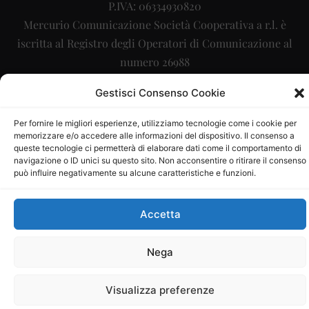
P.IVA: 06334930820
Mercurio Comunicazione Società Cooperativa a r.l. è
iscritta al Registro degli Operatori di Comunicazione al
numero 26988
Sito gestito da
La Digitale srl
–
info@ladigitale.it
Gestisci Consenso Cookie
Per fornire le migliori esperienze, utilizziamo tecnologie come i cookie per
memorizzare e/o accedere alle informazioni del dispositivo. Il consenso a
queste tecnologie ci permetterà di elaborare dati come il comportamento di
navigazione o ID unici su questo sito. Non acconsentire o ritirare il consenso
può influire negativamente su alcune caratteristiche e funzioni.
Accetta
Nega
Visualizza preferenze