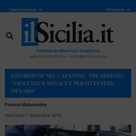
Cronache locali
Il Network
Fondato da Maurizio Scaglione
SABATO 8 AGOSTO 2026 - AGGIORNATO ALLE 19:00
ESTORSIONI NEL CATANESE, TRE ARRESTI:
“VIOLENZE E MINACCE PER OTTENERE
DENARO”
Franco Malamadre
mercoledì 7 Novembre 2018