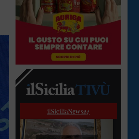
ilSiciliaNews
24