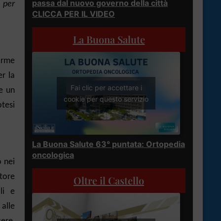
passa dal nuovo governo della città
 per
CLICCA PER IL VIDEO
La Buona Salute
irme
er la
Fai clic per accettare i
e un
cookie per questo servizio
otesi
La Buona Salute 63° puntata: Ortopedia
oncologica
 nei
tore
Oltre il Castello
li e
alle