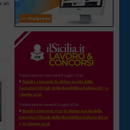
va un
Pubblicazione: mercoledì 8 Luglio 2026
Bandi e concorsi: le ultime novità dalla
Gazzetta Ufficiale della Repubblica Italiana del 3 e
7 luglio 2026
Pubblicazione: venerdì 3 Luglio 2026
Bandi e concorsi: ecco le ultime novità dalla
Gazzetta Ufficiale della Repubblica Italiana del 26
e 30 giugno 2026