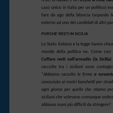
feste di Natale e di Pasqua
le cose ca
caso unico in Italia per un politico) e
fare da ago della bilancia tarpando le
esterno ad uno dei candidati di altri part
PURCHE’ RESTI IN SICILIA
Lo Stato italiano e la legge hanno chiu
mondo della politica no. Come con la 
Cuffaro resti nell’armadio (la Sicilia)
raccolte tra i siciliani sono conta
“
Abbiamo raccolto le firme
a n
ovanta
conosciuto ai nostri banchetti per strad
ogni giorno per quello che stiamo pro
siciliani che volevano comunque sottoscr
abbiano mani più difficili da stringere?