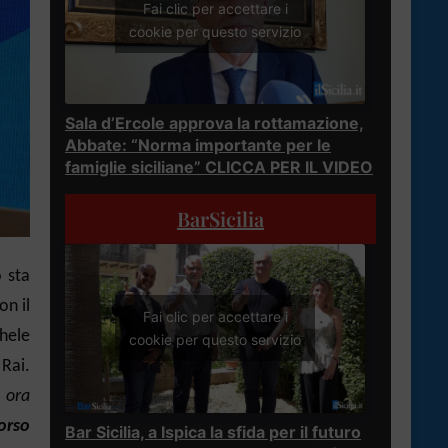
Fai clic per accettare i
cookie per questo servizio
Sala d’Ercole approva la rottamazione,
Abbate: “Norma importante per le
famiglie siciliane” CLICCA PER IL VIDEO
BarSicilia
 sta
n il
Fai clic per accettare i
hele
cookie per questo servizio
 Rai.
E ora
orso
Bar Sicilia, a Ispica la sfida per il futuro