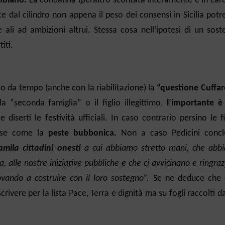
mbiano.
La condanna (peraltro scontata interamente e in carc
sce dal cilindro non appena il peso dei consensi in Sicilia pot
 ali ad ambizioni altrui. Stessa cosa nell’ipotesi di un sos
iti.
so da tempo (anche con la riabilitazione) la
“questione Cuffar
“seconda famiglia” o il figlio illegittimo,
l’importante è
e diserti le festività ufficiali. In caso contrario persino le 
giose come la
peste bubbonica.
Non a caso Pedicini concl
mila cittadini onesti
a cui abbiamo stretto mani, che abb
a, alle nostre iniziative pubbliche e che ci avvicinano e ringra
vando a costruire con il loro sostegno”.
Se ne deduce che 
ivere per la lista Pace, Terra e dignità ma su fogli raccolti d