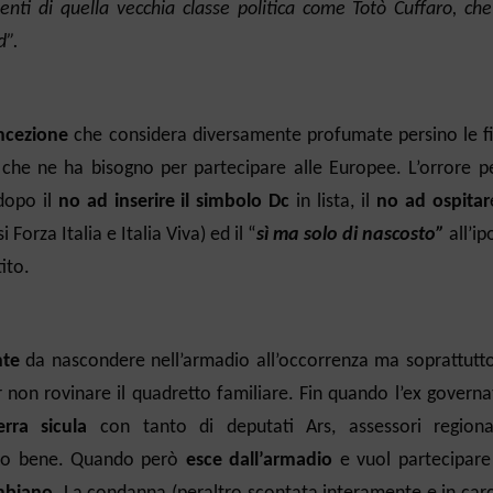
nti di quella vecchia classe politica come Totò Cuffaro, che
d”.
ncezione
che considera diversamente profumate persino le f
a che ne ha bisogno per partecipare alle Europee. L’orrore p
dopo il
no ad inserire il simbolo Dc
in lista, il
no ad ospitar
 Forza Italia e Italia Viva) ed il “
sì ma solo di nascosto”
all’ip
ito.
nte
da nascondere nell’armadio all’occorrenza ma soprattutto
non rovinare il quadretto familiare. Fin quando l’ex governa
rra sicula
con tanto di deputati Ars, assessori regiona
utto bene. Quando però
esce dall’armadio
e vuol partecipare 