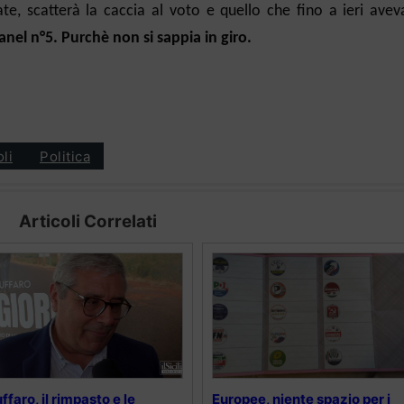
tate, scatterà la caccia al voto e quello che fino a ieri ave
nel n°5. Purchè non si sappia in giro.
oli
Politica
Articoli Correlati
ffaro, il rimpasto e le
Europee, niente spazio per i