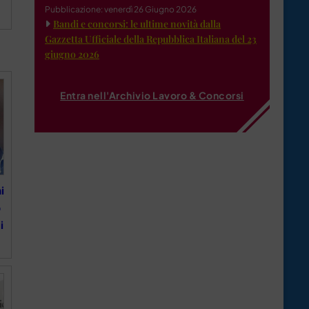
Pubblicazione: venerdì 26 Giugno 2026
Bandi e concorsi: le ultime novità dalla
Gazzetta Ufficiale della Repubblica Italiana del 23
giugno 2026
Entra nell'Archivio Lavoro & Concorsi
i
o
i