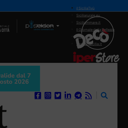
il SiciliaTivù
Siciliarurale.eu
Siciliammare.it
Il Network
Il Giornale della Bellezza
Siciliamedica.it
Sanitainsicilia.it