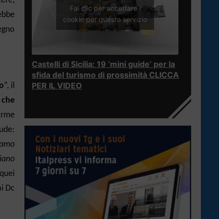
ere,
Fai clic per accettare i
rebbe
cookie per questo servizio
tegno
Castelli di Sicilia: 19 ‘mini guide’ per la
sfida del turismo di prossimità CLICCA
PER IL VIDEO
o
”, il
 che
firme
ude:
iamo
ziano
quei
ai Dc