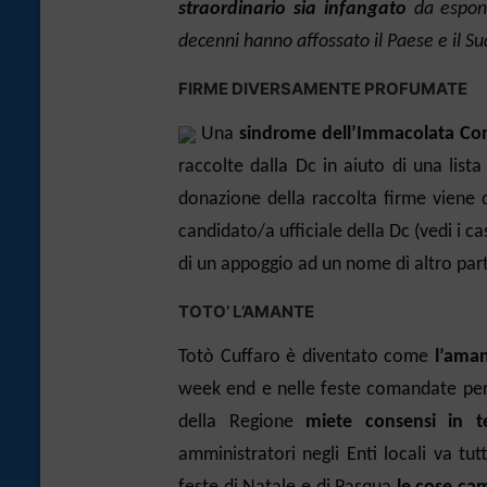
straordinario sia infangato
da espone
decenni hanno affossato il Paese e il Su
FIRME DIVERSAMENTE PROFUMATE
Una
sindrome dell’Immacolata Co
raccolte dalla Dc in aiuto di una list
donazione della raccolta firme viene 
candidato/a ufficiale della Dc (vedi i casi
di un appoggio ad un nome di altro part
TOTO’ L’AMANTE
Totò Cuffaro è diventato come
l’ama
week end e nelle feste comandate per 
della Regione
miete consensi in te
amministratori negli Enti locali va t