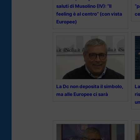
saluti di Musolino (IV): “Il
“p
feeling è al centro” (con vista
ce
Europee)
La Dc non deposita il simbolo,
La
ma alle Europee ci sarà
ri
un