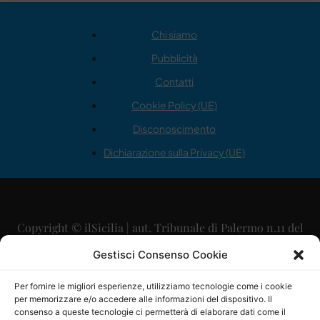
Chi siamo
Pubblicità
Contatti
Cookie Policy (UE)
Disconoscimento
Dichiarazione sulla Privacy (UE)
Copyright © ilSicilia | aut. Tribunale di Palermo n.11 del
29/09/2015
Gestisci Consenso Cookie
Editore: Mercurio Comunicazione Soc. Coop. A.R.L.
Per fornire le migliori esperienze, utilizziamo tecnologie come i cookie
per memorizzare e/o accedere alle informazioni del dispositivo. Il
Direttore Editoriale: Maurizio Scaglione
consenso a queste tecnologie ci permetterà di elaborare dati come il