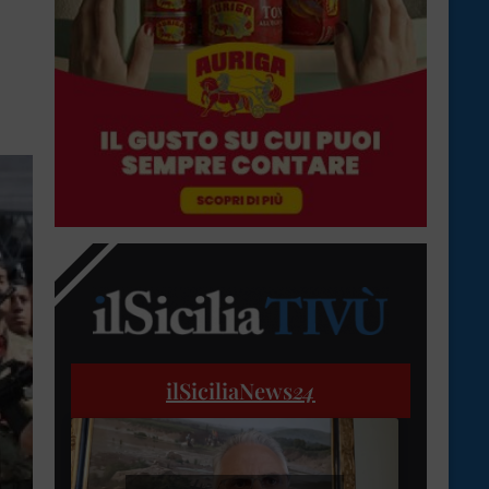
ilSiciliaNews
24