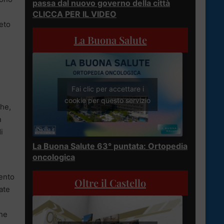
passa dal nuovo governo della città
CLICCA PER IL VIDEO
eto
La Buona Salute
Fai clic per accettare i
cookie per questo servizio
che,
n
i
La Buona Salute 63° puntata: Ortopedia
oncologica
mento
Oltre il Castello
ate
che