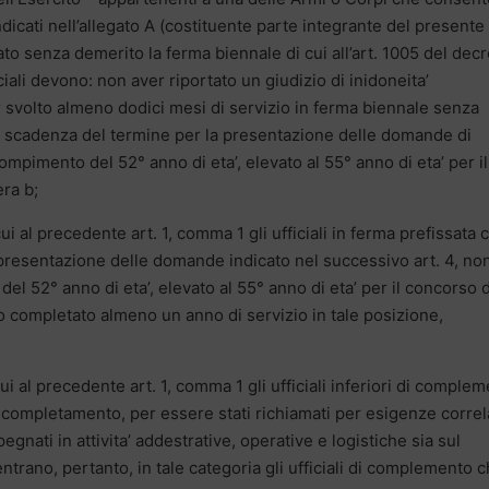
ndicati nell’allegato A (costituente parte integrante del presente
o senza demerito la ferma biennale di cui all’art. 1005 del decr
iciali devono: non aver riportato un giudizio di inidoneita’
 svolto almeno dodici mesi di servizio in ferma biennale senza
di scadenza del termine per la presentazione delle domande di
compimento del 52° anno di eta’, elevato al 55° anno di eta’ per il
era b;
ui al precedente art. 1, comma 1 gli ufficiali in ferma prefissata 
 presentazione delle domande indicato nel successivo art. 4, no
l 52° anno di eta’, elevato al 55° anno di eta’ per il concorso d
no completato almeno un anno di servizio in tale posizione,
ui al precedente art. 1, comma 1 gli ufficiali inferiori di comple
di completamento, per essere stati richiamati per esigenze correl
gnati in attivita’ addestrative, operative e logistiche sia sul
ientrano, pertanto, in tale categoria gli ufficiali di complemento 