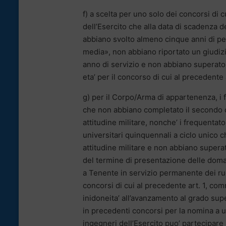
f) a scelta per uno solo dei concorsi di 
dell’Esercito che alla data di scadenza 
abbiano svolto almeno cinque anni di per
media», non abbiano riportato un giudizi
anno di servizio e non abbiano superato 
eta’ per il concorso di cui al precedente a
g) per il Corpo/Arma di appartenenza, i f
che non abbiano completato il secondo o 
attitudine militare, nonche’ i frequentator
universitari quinquennali a ciclo unico 
attitudine militare e non abbiano supera
del termine di presentazione delle doman
a Tenente in servizio permanente dei ruol
concorsi di cui al precedente art. 1, com
inidoneita’ all’avanzamento al grado supe
in precedenti concorsi per la nomina a u
ingegneri dell’Esercito puo’ partecipare 