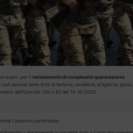
i ed esami, per il
reclutamento di complessivi quarantanove
oli speciali delle Armi di fanteria, cavalleria, artiglieria, genio,
nitario dell’Esercito. (GU n.82 del 14-10-2022)
 comma 1 possono partecipare:
 dell’Esercito – appartenenti a una delle Armi o Corpi che consen