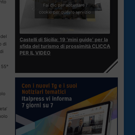
ento
Fai clic per accettare i
cookie per questo servizio
 del
Castelli di Sicilia: 19 ‘mini guide’ per la
o di
sfida del turismo di prossimità CLICCA
di
PER IL VIDEO
l 55°
olo
eta’
uolo