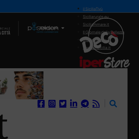
il SiciliaTivù
Siciliarurale.eu
Siciliammare.it
Il Network
Il Giornale della Bellezza
Siciliamedica.it
Sanitainsicilia.it