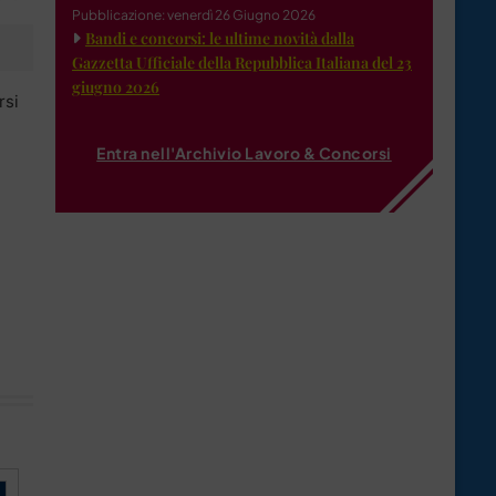
Pubblicazione: venerdì 26 Giugno 2026
Bandi e concorsi: le ultime novità dalla
Gazzetta Ufficiale della Repubblica Italiana del 23
giugno 2026
rsi
Entra nell'Archivio Lavoro & Concorsi