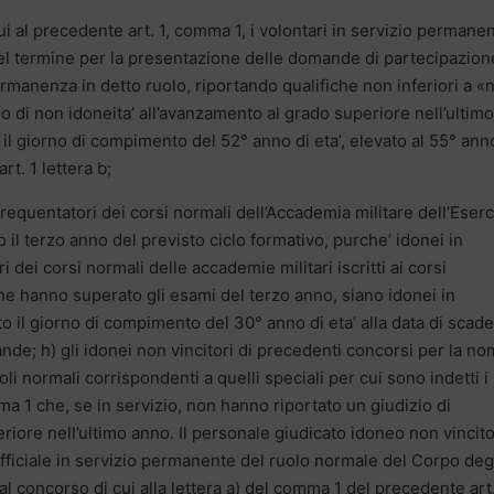
cui al precedente art. 1, comma 1, i volontari in servizio permane
del termine per la presentazione delle domande di partecipazion
manenza in detto ruolo, riportando qualifiche non inferiori a «n
o di non idoneita’ all’avanzamento al grado superiore nell’ultimo
il giorno di compimento del 52° anno di eta’, elevato al 55° ann
rt. 1 lettera b;
requentatori dei corsi normali dell’Accademia militare dell’Eserc
il terzo anno del previsto ciclo formativo, purche’ idonei in
i dei corsi normali delle accademie militari iscritti ai corsi
che hanno superato gli esami del terzo anno, siano idonei in
to il giorno di compimento del 30° anno di eta’ alla data di scad
de; h) gli idonei non vincitori di precedenti concorsi per la no
i normali corrispondenti a quelli speciali per cui sono indetti i
ma 1 che, se in servizio, non hanno riportato un giudizio di
riore nell’ultimo anno. Il personale giudicato idoneo non vincit
fficiale in servizio permanente del ruolo normale del Corpo deg
al concorso di cui alla lettera a) del comma 1 del precedente art.