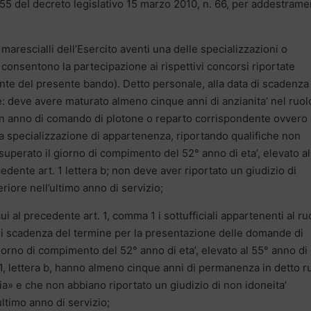
1255 del decreto legislativo 15 marzo 2010, n. 66, per addestram
i marescialli dell’Esercito aventi una delle specializzazioni o
consentono la partecipazione ai rispettivi concorsi riportate
ante del presente bando). Detto personale, alla data di scadenza
 deve avere maturato almeno cinque anni di anzianita’ nel ruol
n anno di comando di plotone o reparto corrispondente ovvero 
 la specializzazione di appartenenza, riportando qualifiche non
superato il giorno di compimento del 52° anno di eta’, elevato a
cedente art. 1 lettera b; non deve aver riportato un giudizio di
riore nell’ultimo anno di servizio;
ui al precedente art. 1, comma 1 i sottufficiali appartenenti al ru
a di scadenza del termine per la presentazione delle domande di
orno di compimento del 52° anno di eta’, elevato al 55° anno di 
. 1, lettera b, hanno almeno cinque anni di permanenza in detto r
ia» e che non abbiano riportato un giudizio di non idoneita’
ltimo anno di servizio;