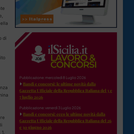
nte
e,
ella
o di
ito
Pubblicazione: mercoledì 8 Luglio 2026
Bandi e concorsi: le ultime novità dalla
enza
Gazzetta Ufficiale della Repubblica Italiana del 3 e
mina
7 luglio 2026
Pubblicazione: venerdì 3 Luglio 2026
Bandi e concorsi: ecco le ultime novità dalla
ore
Gazzetta Ufficiale della Repubblica Italiana del 26
li
e 30 giugno 2026
 1.