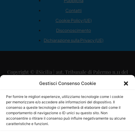
Pubblicità
Contatti
Cookie Policy (UE)
Disconoscimento
Dichiarazione sulla Privacy (UE)
Copyright © ilSicilia | aut. Tribunale di Palermo n.11 del
29/09/2015
Gestisci Consenso Cookie
Editore: Mercurio Comunicazione Soc. Coop. A.R.L.
Per fornire le migliori esperienze, utilizziamo tecnologie come i cookie
per memorizzare e/o accedere alle informazioni del dispositivo. Il
Direttore Editoriale: Maurizio Scaglione
consenso a queste tecnologie ci permetterà di elaborare dati come il
comportamento di navigazione o ID unici su questo sito. Non
Direttore Responsabile: Maria Calabrese
acconsentire o ritirare il consenso può influire negativamente su alcune
caratteristiche e funzioni.
p.zza Sant’Oliva, 9 – 90141 – Palermo – 091335557