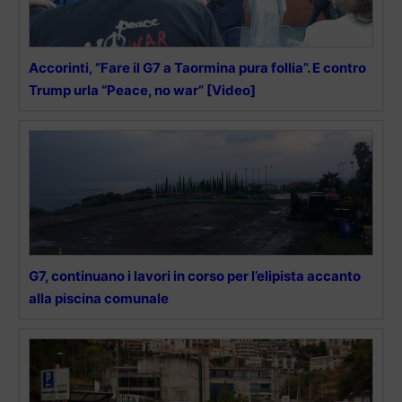
Accorinti, “Fare il G7 a Taormina pura follia”. E contro
Trump urla “Peace, no war” [Video]
G7, continuano i lavori in corso per l’elipista accanto
alla piscina comunale