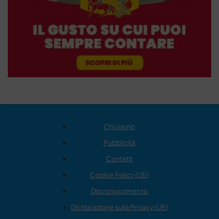
Chi siamo
Pubblicità
Contatti
Cookie Policy (UE)
Disconoscimento
Dichiarazione sulla Privacy (UE)