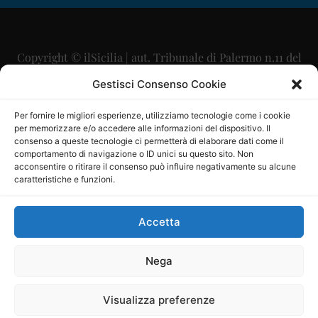
Copyright © ilSicilia | aut. Tribunale di Palermo n.11 del
29/09/2015
Gestisci Consenso Cookie
Editore: Mercurio Comunicazione Soc. Coop. A.R.L.
Per fornire le migliori esperienze, utilizziamo tecnologie come i cookie
per memorizzare e/o accedere alle informazioni del dispositivo. Il
Direttore Editoriale: Maurizio Scaglione
consenso a queste tecnologie ci permetterà di elaborare dati come il
comportamento di navigazione o ID unici su questo sito. Non
Direttore Responsabile: Maria Calabrese
acconsentire o ritirare il consenso può influire negativamente su alcune
caratteristiche e funzioni.
p.zza Sant’Oliva, 9 – 90141 – Palermo – 091335557
P.IVA: 06334930820
Accetta
Mercurio Comunicazione Società Cooperativa a r.l. è
iscritta al Registro degli Operatori di Comunicazione al
Nega
numero 26988
Visualizza preferenze
Sito gestito da
La Digitale srl
–
info@ladigitale.it