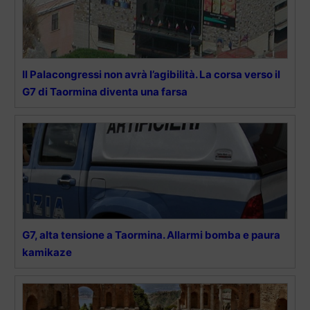
Il Palacongressi non avrà l’agibilità. La corsa verso il
G7 di Taormina diventa una farsa
G7, alta tensione a Taormina. Allarmi bomba e paura
kamikaze