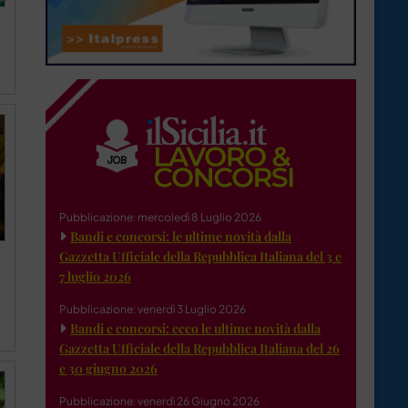
Pubblicazione: mercoledì 8 Luglio 2026
Bandi e concorsi: le ultime novità dalla
Gazzetta Ufficiale della Repubblica Italiana del 3 e
7 luglio 2026
Pubblicazione: venerdì 3 Luglio 2026
Bandi e concorsi: ecco le ultime novità dalla
Gazzetta Ufficiale della Repubblica Italiana del 26
e 30 giugno 2026
Pubblicazione: venerdì 26 Giugno 2026