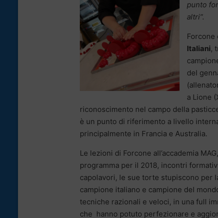
punto fo
altri”.
Forcone è
Italiani
, 
campione 
del genna
(allenat
a Lione (
riconoscimento nel campo della pasticce
è un punto di riferimento a livello intern
principalmente in Francia e Australia.
Le lezioni di Forcone all’accademia MAG,
programma per il 2018, incontri formativi
capolavori, le sue torte stupiscono per la
campione italiano e campione del mondo 
tecniche razionali e veloci, in una full i
che hanno potuto perfezionare e aggiorn