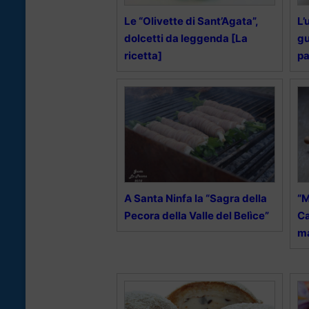
Le “Olivette di Sant’Agata”,
L’
dolcetti da leggenda [La
gu
ricetta]
pa
A Santa Ninfa la “Sagra della
“M
Pecora della Valle del Belìce”
Ca
ma