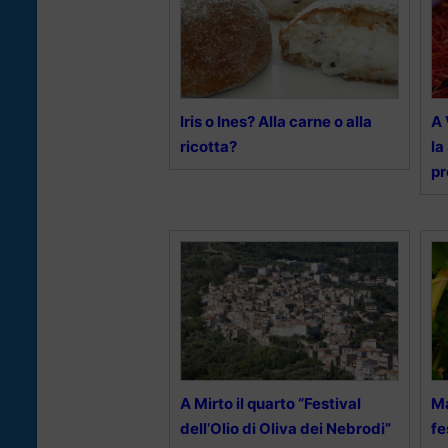
Iris o Ines? Alla carne o alla
A 
ricotta?
la
p
A Mirto il quarto “Festival
Ma
dell’Olio di Oliva dei Nebrodi”
fe