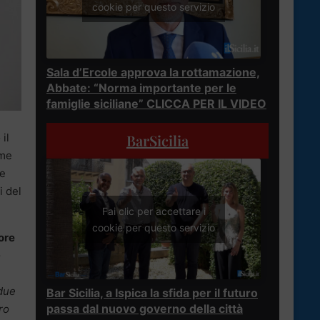
cookie per questo servizio
Sala d’Ercole approva la rottamazione,
Abbate: “Norma importante per le
famiglie siciliane” CLICCA PER IL VIDEO
BarSicilia
 il
ome
ne
i del
Fai clic per accettare i
cookie per questo servizio
ore
o
 due
Bar Sicilia, a Ispica la sfida per il futuro
passa dal nuovo governo della città
ro