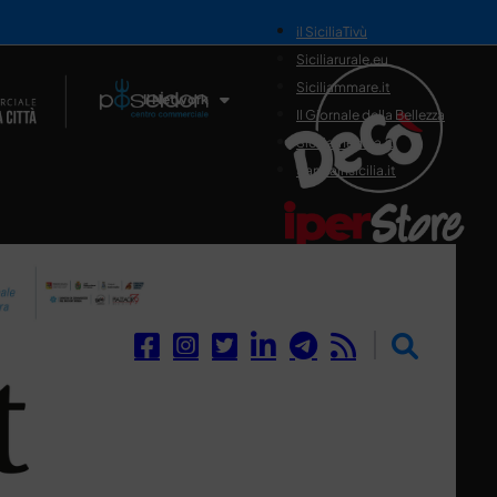
il SiciliaTivù
Siciliarurale.eu
Siciliammare.it
Il Network
Il Giornale della Bellezza
Siciliamedica.it
Sanitainsicilia.it