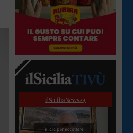
ilSiciliaNews
24
Fai clic per accettare i