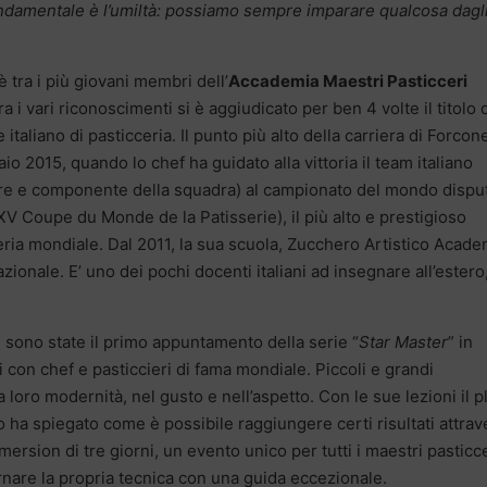
ndamentale è l’umiltà: possiamo sempre imparare qualcosa dagl
 tra i più giovani membri dell’
Accademia Maestri Pasticceri
tra i vari riconoscimenti si è aggiudicato per ben 4 volte il titolo 
italiano di pasticceria. Il punto più alto della carriera di Forcon
io 2015, quando lo chef ha guidato alla vittoria il team italiano
ore e componente della squadra) al campionato del mondo dispu
XV Coupe du Monde de la Patisserie), il più alto e prestigioso
ria mondiale. Dal 2011, la sua scuola, Zucchero Artistico Acade
azionale. E’ uno dei pochi docenti italiani ad insegnare all’estero
 sono state il primo appuntamento della serie “
Star Master
” in
 con chef e pasticcieri di fama mondiale. Piccoli e grandi
 loro modernità, nel gusto e nell’aspetto. Con le sue lezioni il pl
ha spiegato come è possibile raggiungere certi risultati attrav
mmersion di tre giorni, un evento unico per tutti i maestri pasticc
are la propria tecnica con una guida eccezionale.