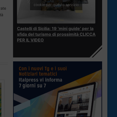
cookie per questo servizio
rate
tà
Castelli di Sicilia: 19 ‘mini guide’ per la
sfida del turismo di prossimità CLICCA
PER IL VIDEO