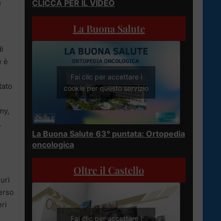
CLICCA PER IL VIDEO
i
La Buona Salute
di
e è
Fai clic per accettare i
tato
cookie per questo servizio
my,
,
La Buona Salute 63° puntata: Ortopedia
oncologica
Oltre il Castello
uri
erso
eri
Fai clic per accettare i