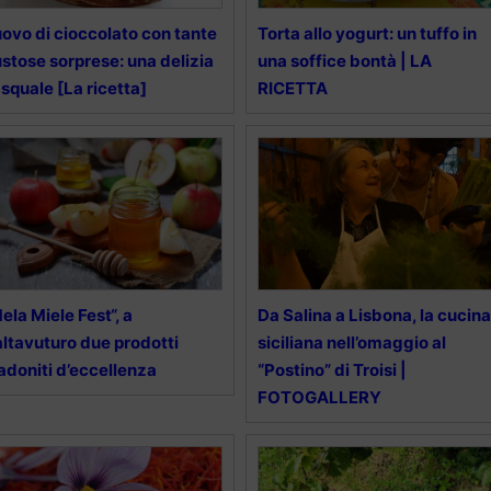
uovo di cioccolato con tante
Torta allo yogurt: un tuffo in
stose sorprese: una delizia
una soffice bontà | LA
squale [La ricetta]
RICETTA
ela Miele Fest“, a
Da Salina a Lisbona, la cucina
ltavuturo due prodotti
siciliana nell’omaggio al
doniti d’eccellenza
“Postino” di Troisi |
FOTOGALLERY