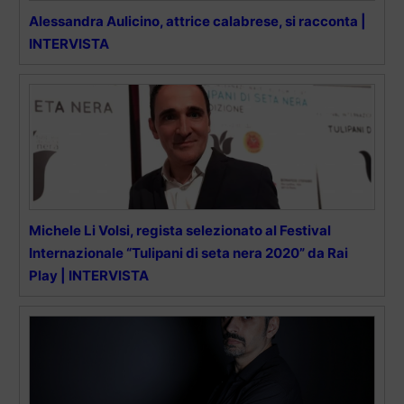
Alessandra Aulicino, attrice calabrese, si racconta |
INTERVISTA
Michele Li Volsi, regista selezionato al Festival
Internazionale “Tulipani di seta nera 2020” da Rai
Play | INTERVISTA