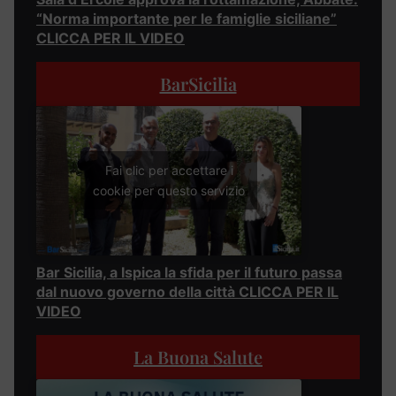
“Norma importante per le famiglie siciliane”
CLICCA PER IL VIDEO
BarSicilia
Fai clic per accettare i
cookie per questo servizio
Bar Sicilia, a Ispica la sfida per il futuro passa
dal nuovo governo della città CLICCA PER IL
VIDEO
La Buona Salute