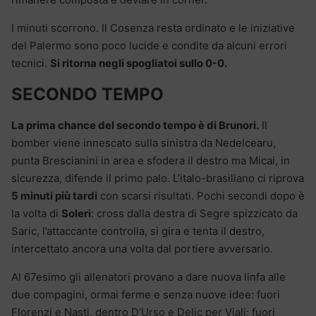
I minuti scorrono. Il Cosenza resta ordinato e le iniziative
del Palermo sono poco lucide e condite da alcuni errori
tecnici.
Si ritorna negli spogliatoi sullo 0-0.
SECONDO TEMPO
La prima chance del secondo tempo è di Brunori.
Il
bomber viene innescato sulla sinistra da Nedelcearu,
punta Brescianini in area e sfodera il destro ma Micai, in
sicurezza, difende il primo palo. L’italo-brasiliano ci riprova
5 minuti più tardi
con scarsi risultati. Pochi secondi dopo è
la volta di
Soleri
: cross dalla destra di Segre spizzicato da
Saric, l’attaccante controlla, si gira e tenta il destro,
intercettato ancora una volta dal portiere avversario.
Al 67esimo gli allenatori provano a dare nuova linfa alle
due compagini, ormai ferme e senza nuove idee: fuori
Florenzi e Nasti, dentro D’Urso e Delic per Viali; fuori