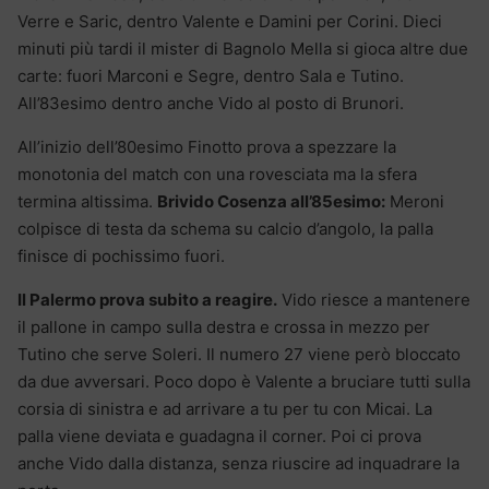
Verre e Saric, dentro Valente e Damini per Corini. Dieci
minuti più tardi il mister di Bagnolo Mella si gioca altre due
carte: fuori Marconi e Segre, dentro Sala e Tutino.
All’83esimo dentro anche Vido al posto di Brunori.
All’inizio dell’80esimo Finotto prova a spezzare la
monotonia del match con una rovesciata ma la sfera
termina altissima.
Brivido Cosenza all’85esimo:
Meroni
colpisce di testa da schema su calcio d’angolo, la palla
finisce di pochissimo fuori.
Il Palermo prova subito a reagire.
Vido riesce a mantenere
il pallone in campo sulla destra e crossa in mezzo per
Tutino che serve Soleri. Il numero 27 viene però bloccato
da due avversari. Poco dopo è Valente a bruciare tutti sulla
corsia di sinistra e ad arrivare a tu per tu con Micai. La
palla viene deviata e guadagna il corner. Poi ci prova
anche Vido dalla distanza, senza riuscire ad inquadrare la