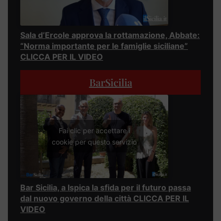
Sala d’Ercole approva la rottamazione, Abbate:
“Norma importante per le famiglie siciliane”
CLICCA PER IL VIDEO
BarSicilia
Fai clic per accettare i
cookie per questo servizio
Bar Sicilia, a Ispica la sfida per il futuro passa
dal nuovo governo della città CLICCA PER IL
VIDEO