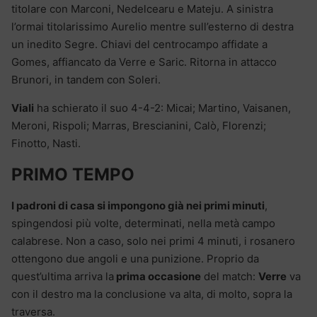
titolare con Marconi, Nedelcearu e Mateju. A sinistra
l’ormai titolarissimo Aurelio mentre sull’esterno di destra
un inedito Segre. Chiavi del centrocampo affidate a
Gomes, affiancato da Verre e Saric. Ritorna in attacco
Brunori, in tandem con Soleri.
Viali
ha schierato il suo 4-4-2: Micai; Martino, Vaisanen,
Meroni, Rispoli; Marras, Brescianini, Calò, Florenzi;
Finotto, Nasti.
PRIMO TEMPO
I padroni di casa si impongono già nei primi minuti
,
spingendosi più volte, determinati, nella metà campo
calabrese. Non a caso, solo nei primi 4 minuti, i rosanero
ottengono due angoli e una punizione. Proprio da
quest’ultima arriva la
prima occasione
del match:
Verre
va
con il destro ma la conclusione va alta, di molto, sopra la
traversa.