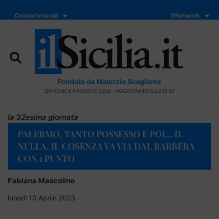
Cronache locali
Il Network
Fondato da Maurizio Scaglione
DOMENICA 9 AGOSTO 2026 - AGGIORNATO ALLE 19:07
la 32esima giornata
PALERMO, TANTO POSSESSO E POI… IL
NULLA. IL COSENZA VA VIA DAL BARBERA
CON 1 PUNTO
Fabiana Mascolino
lunedì 10 Aprile 2023