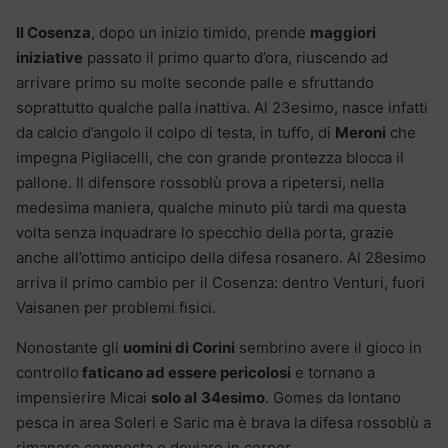
Il Cosenza
, dopo un inizio timido, prende
maggiori
iniziative
passato il primo quarto d’ora, riuscendo ad
arrivare primo su molte seconde palle e sfruttando
soprattutto qualche palla inattiva. Al 23esimo, nasce infatti
da calcio d’angolo il colpo di testa, in tuffo, di
Meroni
che
impegna Pigliacelli, che con grande prontezza blocca il
pallone. Il difensore rossoblù prova a ripetersi, nella
medesima maniera, qualche minuto più tardi ma questa
volta senza inquadrare lo specchio della porta, grazie
anche all’ottimo anticipo della difesa rosanero. Al 28esimo
arriva il primo cambio per il Cosenza: dentro Venturi, fuori
Vaisanen per problemi fisici.
Nonostante gli
uomini di Corini
sembrino avere il gioco in
controllo
faticano ad essere pericolosi
e tornano a
impensierire Micai
solo al
34esimo
. Gomes da lontano
pesca in area Soleri e Saric ma è brava la difesa rossoblù a
rimanere composta e deviare in corner.