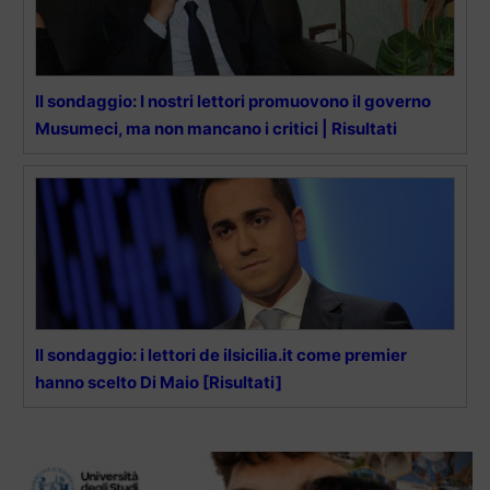
Il sondaggio: I nostri lettori promuovono il governo
Musumeci, ma non mancano i critici | Risultati
Il sondaggio: i lettori de ilsicilia.it come premier
hanno scelto Di Maio [Risultati]