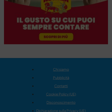
Chi siamo
Pubblicità
Contatti
Cookie Policy (UE)
Disconoscimento
Dichiarazione sulla Privacy (UE)