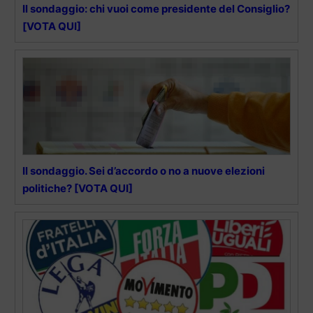
Il sondaggio: chi vuoi come presidente del Consiglio?
[VOTA QUI]
Il sondaggio. Sei d’accordo o no a nuove elezioni
politiche? [VOTA QUI]