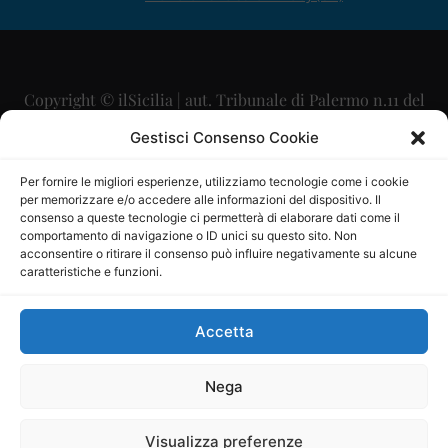
Copyright © ilSicilia | aut. Tribunale di Palermo n.11 del
29/09/2015
Gestisci Consenso Cookie
Editore: Mercurio Comunicazione Soc. Coop. A.R.L.
Per fornire le migliori esperienze, utilizziamo tecnologie come i cookie
per memorizzare e/o accedere alle informazioni del dispositivo. Il
Direttore Editoriale: Maurizio Scaglione
consenso a queste tecnologie ci permetterà di elaborare dati come il
comportamento di navigazione o ID unici su questo sito. Non
Direttore Responsabile: Maria Calabrese
acconsentire o ritirare il consenso può influire negativamente su alcune
caratteristiche e funzioni.
p.zza Sant’Oliva, 9 – 90141 – Palermo – 091335557
P.IVA: 06334930820
Accetta
Mercurio Comunicazione Società Cooperativa a r.l. è
iscritta al Registro degli Operatori di Comunicazione al
Nega
numero 26988
Visualizza preferenze