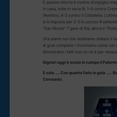
E questa vittoria è motivo d’orgoglio magg
in casa, tutte in serie B: 1-0 contro Cr
l’Avellino, 4-2 contro il Cittadella. L’ult
si è imposto per 2-0 lo scorso 9 settemb
“San Nicola” 7 gare di fila, allora il “fil
Ora siamo noi che dobbiamo sfatare il ta
al gran completo ! Giochiamo come nel
dimostrano i fatti non ce ne è per nessu
Signori oggi è sceso in campo il Palermo
E vola ….. Con quanto fiato in gola …… Ba
Coronado.