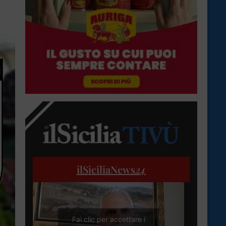
ilSiciliaNews
24
Fai clic per accettare i