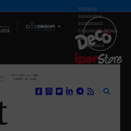
il SiciliaTivù
Siciliarurale.eu
Siciliammare.it
Il Network
Il Giornale della Bellezza
Siciliamedica.it
Sanitainsicilia.it