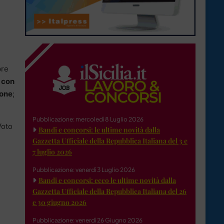
pre
, con
none
;
Pubblicazione: mercoledì 8 Luglio 2026
Voto
Bandi e concorsi: le ultime novità dalla
Gazzetta Ufficiale della Repubblica Italiana del 3 e
7 luglio 2026
Pubblicazione: venerdì 3 Luglio 2026
Bandi e concorsi: ecco le ultime novità dalla
Gazzetta Ufficiale della Repubblica Italiana del 26
e 30 giugno 2026
Pubblicazione: venerdì 26 Giugno 2026