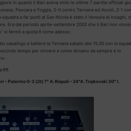
iore in quanto il Bari aveva vinto le ultime 7 partite ufficiali gi
emonese, Pescara e Foggia, 3-0 contro Ternana ed Ascoli, 2-1 co
ima squadra a far punti al San Nicola è stato il Venezia di Inzaghi, 
re. Era dal periodo aprile-settembre 2002 che il Bari non vincev
otto” si fermò a quota 8 come adesso.
bù casalingo e battere la Ternana sabato alle 15.00 con la squa
 secondo tempo per vincere e come diciamo da sempre e lo
no .
 !!!!
ri – Palermo 0-3 (2t) 7° A. Rispoli – 24°A. Trajkovski 30° I.