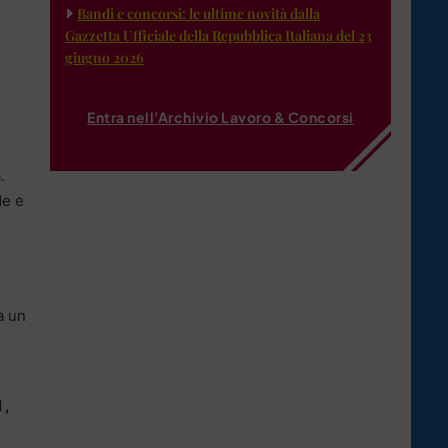
Bandi e concorsi: le ultime novità dalla
Gazzetta Ufficiale della Repubblica Italiana del 23
giugno 2026
Entra nell'Archivio Lavoro & Concorsi
.
de e
a un
 ,