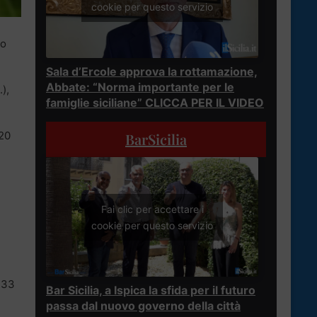
cookie per questo servizio
to
Sala d’Ercole approva la rottamazione,
Abbate: “Norma importante per le
),
famiglie siciliane” CLICCA PER IL VIDEO
 20
BarSicilia
Fai clic per accettare i
cookie per questo servizio
 33
Bar Sicilia, a Ispica la sfida per il futuro
passa dal nuovo governo della città