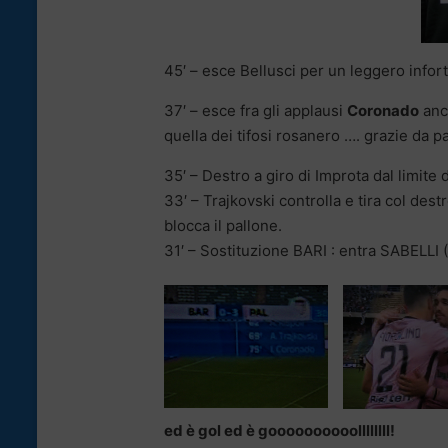
45′ – esce Bellusci per un leggero infor
37′ – esce fra gli applausi
Coronado
anc
quella dei tifosi rosanero …. grazie da p
35′ – Destro a giro di Improta dal limite 
33′ – Trajkovski controlla e tira col dest
blocca il pallone.
31′ – Sostituzione BARI : entra SABELLI
ed è gol ed è goooooooooollllllll!