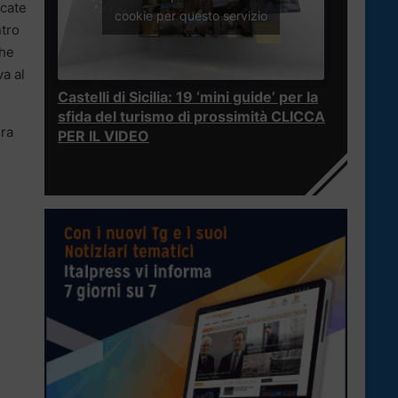
ocate
cookie per questo servizio
ntro
che
a al
Castelli di Sicilia: 19 ‘mini guide’ per la
sfida del turismo di prossimità CLICCA
dra
PER IL VIDEO