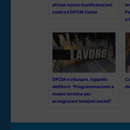
attese nuove manifestazioni
la
contro il DPCM Conte
Pa
e
DPCM e chiusure, l’appello
Co
dell’Anci: “Programmazione a
di
medio termine per
scongiurare tensioni sociali”