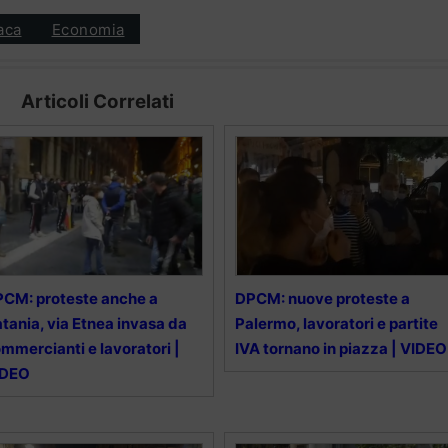
aca
Economia
Articoli Correlati
CM: proteste anche a
DPCM: nuove proteste a
tania, via Etnea invasa da
Palermo, lavoratori e partite
mmercianti e lavoratori |
IVA tornano in piazza | VIDEO
IDEO