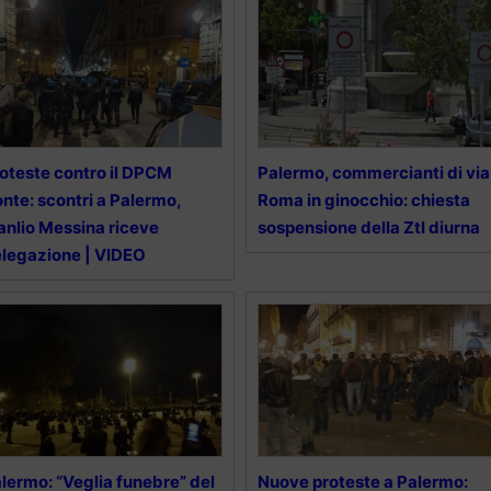
oteste contro il DPCM
Palermo, commercianti di via
nte: scontri a Palermo,
Roma in ginocchio: chiesta
nlio Messina riceve
sospensione della Ztl diurna
legazione | VIDEO
lermo: “Veglia funebre” del
Nuove proteste a Palermo: