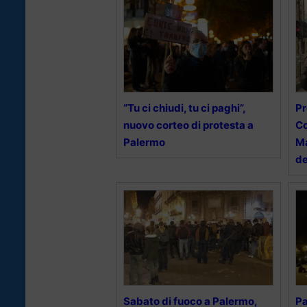
“Tu ci chiudi, tu ci paghi”,
Pr
nuovo corteo di protesta a
Co
Palermo
Ma
de
Sabato di fuoco a Palermo,
Pa