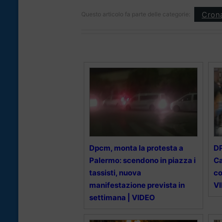
Cron
Questo articolo fa parte delle categorie:
Dpcm, monta la protesta a
DP
Palermo: scendono in piazza i
Ca
tassisti, nuova
co
manifestazione prevista in
V
settimana | VIDEO