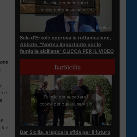
Fai clic per accettare i
cookie per questo servizio
Sala d’Ercole approva la rottamazione,
Abbate: “Norma importante per le
famiglie siciliane” CLICCA PER IL VIDEO
ione
BarSicilia
a
e
ti e
Fai clic per accettare i
le
cookie per questo servizio
le
ti e
Bar Sicilia, a Ispica la sfida per il futuro