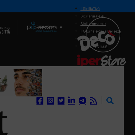
il SiciliaTivù
Siciliarurale.eu
Siciliammare.it
Il Network
Il Giornale della Bellezza
Siciliamedica.it
Sanitainsicilia.it