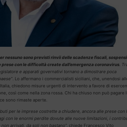
er nessuno sono previsti rinvii delle scadenze fiscali, sospens
le prese con le difficoltà create dall’emergenza coronavirus
. Tr
egislatore e apparati governativi tornano a dimostrare poca
 paese”
. Lo affermano i commercialisti siciliani, che, unendosi all
 Italia, chiedono misure urgenti di intervento a favore di esercen
ione, così come nella zona rossa. Chi ha chiuso non può pagare 
ece sono rimaste aperte.
buti per le imprese costrette a chiudere, ancora alle prese con 
gi con le enormi perdite dovute alle nuove limitazioni, i contribu
a non arrivati, da soli non bastano”,
chiede Francesco Vito