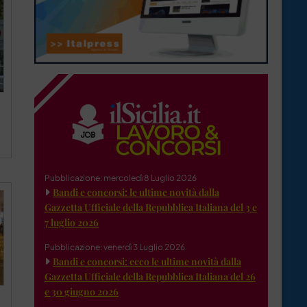
Pubblicazione: mercoledì 8 Luglio 2026
Bandi e concorsi: le ultime novità dalla
Gazzetta Ufficiale della Repubblica Italiana del 3 e
7 luglio 2026
Pubblicazione: venerdì 3 Luglio 2026
Bandi e concorsi: ecco le ultime novità dalla
Gazzetta Ufficiale della Repubblica Italiana del 26
e 30 giugno 2026