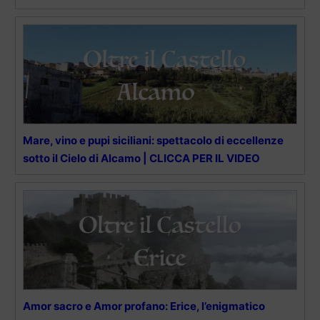
Mare, vino e pupi siciliani: spettacolo di eccellenze
sotto il Cielo di Alcamo | CLICCA PER IL VIDEO
Amor sacro e Amor profano: Erice, l’enigmatico