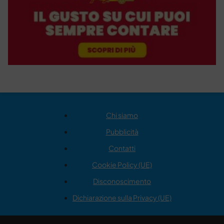
Chi siamo
Pubblicità
Contatti
Cookie Policy (UE)
Disconoscimento
Dichiarazione sulla Privacy (UE)