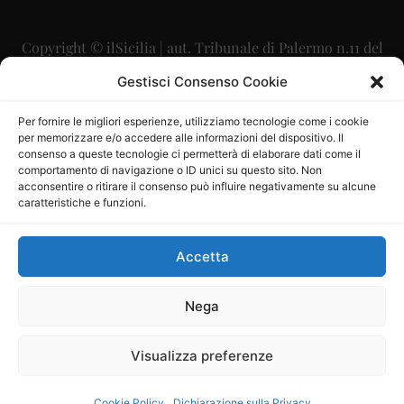
Copyright © ilSicilia | aut. Tribunale di Palermo n.11 del
29/09/2015
Gestisci Consenso Cookie
Editore: Mercurio Comunicazione Soc. Coop. A.R.L.
Per fornire le migliori esperienze, utilizziamo tecnologie come i cookie
per memorizzare e/o accedere alle informazioni del dispositivo. Il
Direttore Editoriale: Maurizio Scaglione
consenso a queste tecnologie ci permetterà di elaborare dati come il
comportamento di navigazione o ID unici su questo sito. Non
Direttore Responsabile: Maria Calabrese
acconsentire o ritirare il consenso può influire negativamente su alcune
caratteristiche e funzioni.
p.zza Sant’Oliva, 9 – 90141 – Palermo – 091335557
P.IVA: 06334930820
Accetta
Mercurio Comunicazione Società Cooperativa a r.l. è
iscritta al Registro degli Operatori di Comunicazione al
Nega
numero 26988
Visualizza preferenze
Sito gestito da
La Digitale srl
–
info@ladigitale.it
Cookie Policy
Dichiarazione sulla Privacy