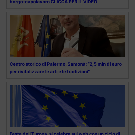
borgo-capolavoro CLICCA PER IL VIDEO
Centro storico di Palermo, Samonà: “2,5 mln di euro
per rivitalizzare le arti e le tradizioni”
Festa dell’Europa, si celebra sul web con un ciclo di