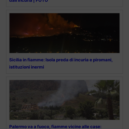
dall’incuria | FOTO
Sicilia in fiamme: Isola preda di incuria e piromani,
istituzioni inermi
Palermo va a fuoco, fiamme vicine alle case: