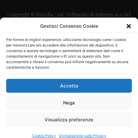
Copyright © ilSicilia | aut. Tribunale di Palermo n.11 del
29/09/2015
Gestisci Consenso Cookie
Editore: Mercurio Comunicazione Soc. Coop. A.R.L.
Per fornire le migliori esperienze, utilizziamo tecnologie come i cookie
per memorizzare e/o accedere alle informazioni del dispositivo. Il
Direttore Editoriale: Maurizio Scaglione
consenso a queste tecnologie ci permetterà di elaborare dati come il
comportamento di navigazione o ID unici su questo sito. Non
Direttore Responsabile: Maria Calabrese
acconsentire o ritirare il consenso può influire negativamente su alcune
caratteristiche e funzioni.
p.zza Sant’Oliva, 9 – 90141 – Palermo – 091335557
P.IVA: 06334930820
Accetta
Mercurio Comunicazione Società Cooperativa a r.l. è
iscritta al Registro degli Operatori di Comunicazione al
Nega
numero 26988
Visualizza preferenze
Sito gestito da
La Digitale srl
–
info@ladigitale.it
Cookie Policy
Dichiarazione sulla Privacy