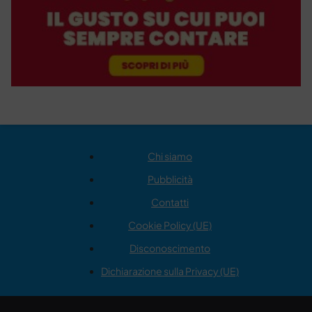
Chi siamo
Pubblicità
Contatti
Cookie Policy (UE)
Disconoscimento
Dichiarazione sulla Privacy (UE)