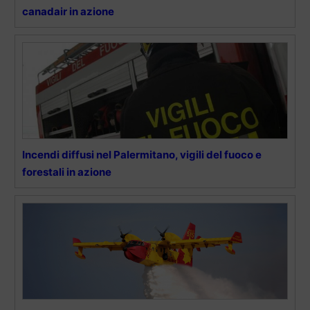
canadair in azione
Incendi diffusi nel Palermitano, vigili del fuoco e
forestali in azione