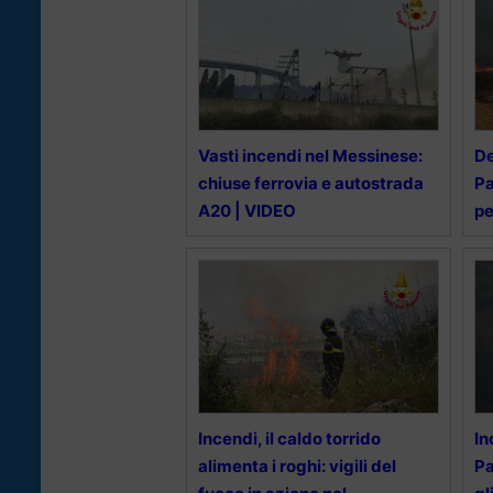
Vasti incendi nel Messinese:
De
chiuse ferrovia e autostrada
Pa
A20 | VIDEO
pe
Incendi, il caldo torrido
In
alimenta i roghi: vigili del
Pa