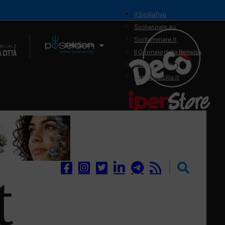
il SiciliaTivù
Siciliarurale.eu
Siciliammare.it
Il Network
Il Giornale della Bellezza
Siciliamedica.it
Sanitainsicilia.it