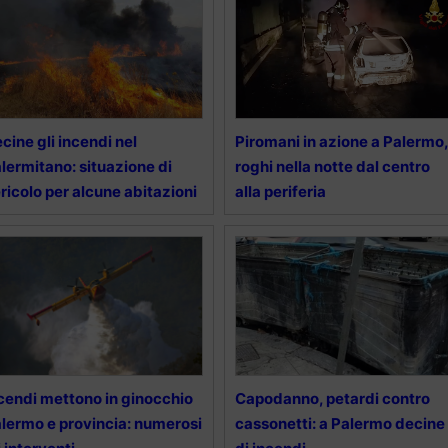
cine gli incendi nel
Piromani in azione a Palermo,
lermitano: situazione di
roghi nella notte dal centro
ricolo per alcune abitazioni
alla periferia
cendi mettono in ginocchio
Capodanno, petardi contro
lermo e provincia: numerosi
cassonetti: a Palermo decine