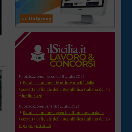
Pubblicazione: mercoledì 8 Luglio 2026
Bandi e concorsi: le ultime novità dalla
Gazzetta Ufficiale della Repubblica Italiana del 3 e
7 luglio 2026
Pubblicazione: venerdì 3 Luglio 2026
Bandi e concorsi: ecco le ultime novità dalla
Gazzetta Ufficiale della Repubblica Italiana del 26
e 30 giugno 2026