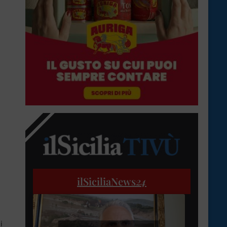
ilSiciliaNews
24
i