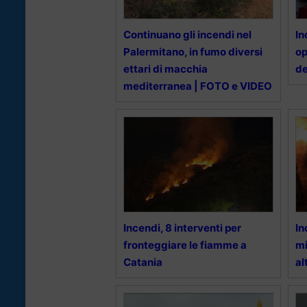
Continuano gli incendi nel
In
Palermitano, in fumo diversi
op
ettari di macchia
de
mediterranea | FOTO e VIDEO
Incendi, 8 interventi per
In
fronteggiare le fiamme a
mi
Catania
al