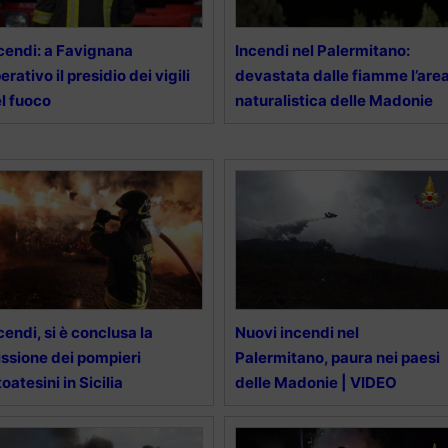
cendi: a Favignana
Incendi nel Palermitano:
erativo il presidio dei vigili
devastata dalle fiamme l’are
l fuoco
naturalistica delle Madonie
cendi, si è conclusa la
Nuovi incendi nel
ssione dei pompieri
Palermitano, paura nei paesi
toatesini in Sicilia
delle Madonie | VIDEO