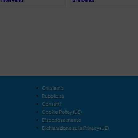
i interventi
di incendi
Chi siamo
Pubblicità
Contatti
Cookie Policy (UE)
Disconoscimento
Dichiarazione sulla Privacy (UE)