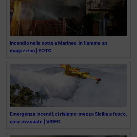
Incendio nella notte a Marineo, in fiamme un
magazzino | FOTO
Emergenza incendi, ci risiamo: mezza Sicilia a fuoco,
case evacuate | VIDEO