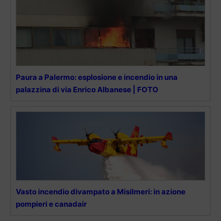
Paura a Palermo: esplosione e incendio in una
palazzina di via Enrico Albanese | FOTO
Vasto incendio divampato a Misilmeri: in azione
pompieri e canadair