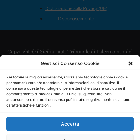
Dichiarazione sulla Privacy (UE)
Disconoscimento
Copyright © ilSicilia | aut. Tribunale di Palermo n.11 del
29/09/2015
Gestisci Consenso Cookie
Editore: Mercurio Comunicazione Soc. Coop. A.R.L.
Per fornire le migliori esperienze, utilizziamo tecnologie come i cookie
per memorizzare e/o accedere alle informazioni del dispositivo. Il
Direttore Editoriale: Maurizio Scaglione
consenso a queste tecnologie ci permetterà di elaborare dati come il
comportamento di navigazione o ID unici su questo sito. Non
Direttore Responsabile: Maria Calabrese
acconsentire o ritirare il consenso può influire negativamente su alcune
caratteristiche e funzioni.
p.zza Sant’Oliva, 9 – 90141 – Palermo – 091335557
P.IVA: 06334930820
Accetta
Mercurio Comunicazione Società Cooperativa a r.l. è
iscritta al Registro degli Operatori di Comunicazione al