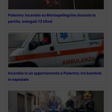
Palermo: incendio su Montepellegrino durante la
partita, indagati 13 tifosi
Incendio in un appartamento a Palermo: tre bambini
in ospedale