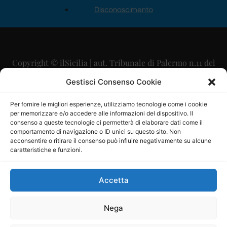
Disconoscimento
Copyright © ilSicilia | aut. Tribunale di Palermo n.11 del
29/09/2015
Gestisci Consenso Cookie
Editore: Mercurio Comunicazione Soc. Coop. A.R.L.
Per fornire le migliori esperienze, utilizziamo tecnologie come i cookie
per memorizzare e/o accedere alle informazioni del dispositivo. Il
Direttore Editoriale: Maurizio Scaglione
consenso a queste tecnologie ci permetterà di elaborare dati come il
comportamento di navigazione o ID unici su questo sito. Non
Direttore Responsabile: Maria Calabrese
acconsentire o ritirare il consenso può influire negativamente su alcune
caratteristiche e funzioni.
p.zza Sant’Oliva, 9 – 90141 – Palermo – 091335557
P.IVA: 06334930820
Accetta
Mercurio Comunicazione Società Cooperativa a r.l. è
iscritta al Registro degli Operatori di Comunicazione al
Nega
numero 26988