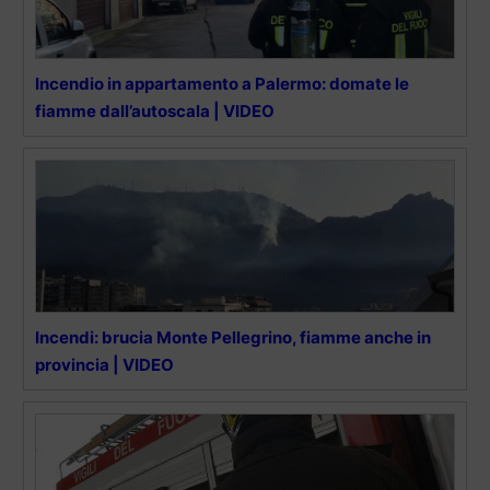
Incendio in appartamento a Palermo: domate le
fiamme dall’autoscala | VIDEO
Incendi: brucia Monte Pellegrino, fiamme anche in
provincia | VIDEO