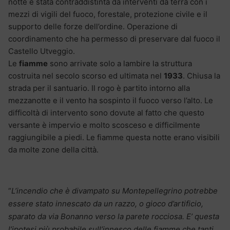
notte è stata contraddistinta da interventi da terra con i
mezzi di vigili del fuoco, forestale, protezione civile e il
supporto delle forze dell’ordine. Operazione di
coordinamento che ha permesso di preservare dal fuoco il
Castello Utveggio.
Le
fiamme
sono arrivate solo a lambire la struttura
costruita nel secolo scorso ed ultimata nel
1933
. Chiusa la
strada per il santuario. Il rogo è partito intorno alla
mezzanotte e il vento ha sospinto il fuoco verso l’alto. Le
difficoltà di intervento sono dovute al fatto che questo
versante è impervio e molto scosceso e difficilmente
raggiungibile a piedi. Le fiamme questa notte erano visibili
da molte zone della città.
“
L’incendio che è divampato su Montepellegrino potrebbe
essere stato innescato da un razzo, o gioco d’artificio,
sparato da via Bonanno verso la parete rocciosa. E’ questa
l’ipotesi più probabile sull’innesco delle fiamme che tanti