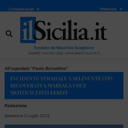
Cronache locali
Il Network
Fondato da Maurizio Scaglione
VENERDÌ 7 AGOSTO 2026 - AGGIORNATO ALLE 18:01
All'ospedale "Paolo Borsellino"
INCIDENTE STRADALE A SELINUNTE (TP):
RICOVERATI A MARSALA I DUE
MOTOCICLISTI FERITI
Redazione
domenica 2 Luglio 2023