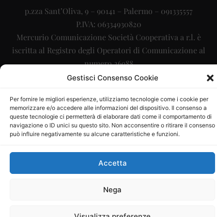
p.zza Sant’Oliva, 9 – 90141 – Palermo – 091335557
P.IVA: 06334930820
Mercurio Comunicazione Società Cooperativa a r.l. è
iscritta al Registro degli Operatori di Comunicazione al
numero 26988
Gestisci Consenso Cookie
Sito gestito da
La Digitale srl
–
info@ladigitale.it
Per fornire le migliori esperienze, utilizziamo tecnologie come i cookie per
memorizzare e/o accedere alle informazioni del dispositivo. Il consenso a
queste tecnologie ci permetterà di elaborare dati come il comportamento di
navigazione o ID unici su questo sito. Non acconsentire o ritirare il consenso
può influire negativamente su alcune caratteristiche e funzioni.
Accetta
Nega
Visualizza preferenze