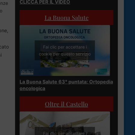
CLICCA PER IL VIDEO
enze
to
La Buona Salute
one,
icato
Fai clic per accettare i
cookie per questo servizio
i
La Buona Salute 63° puntata: Ortopedia
oncologica
Oltre il Castello
Fai clic per accettare i