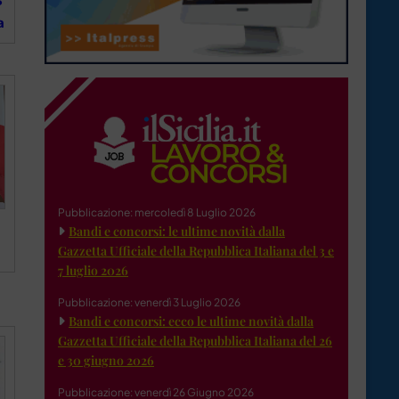
8
a
Pubblicazione: mercoledì 8 Luglio 2026
Bandi e concorsi: le ultime novità dalla
Gazzetta Ufficiale della Repubblica Italiana del 3 e
7 luglio 2026
Pubblicazione: venerdì 3 Luglio 2026
Bandi e concorsi: ecco le ultime novità dalla
Gazzetta Ufficiale della Repubblica Italiana del 26
e 30 giugno 2026
Pubblicazione: venerdì 26 Giugno 2026