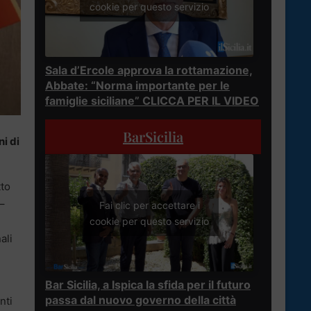
cookie per questo servizio
Sala d’Ercole approva la rottamazione,
Abbate: “Norma importante per le
famiglie siciliane” CLICCA PER IL VIDEO
BarSicilia
ni di
tto
 –
Fai clic per accettare i
cookie per questo servizio
ali
Bar Sicilia, a Ispica la sfida per il futuro
passa dal nuovo governo della città
nti