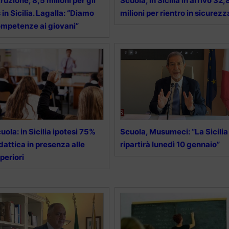
truzione, 8,5 milioni per gli
Scuola, in Sicilia in arrivo 32,
s in Sicilia. Lagalla: “Diamo
milioni per rientro in sicurezz
mpetenze ai giovani”
uola: in Sicilia ipotesi 75%
Scuola, Musumeci: “La Sicilia
dattica in presenza alle
ripartirà lunedì 10 gennaio”
periori