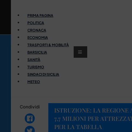
PRIMA PAGINA
POLITICA
CRONACA
ECONOMIA
TRASPORTI & MOBILITÀ
BARSICILIA
SANITÀ
TURISMO
SINDACI DI SICILIA
METEO
Condividi
ISTRUZIONE: LA REGIONE A
7,7 MILIONI PER ATTREZZA
PER LA TABELLA