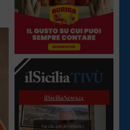
ilSiciliaNews
24
Fai clic per accettare i