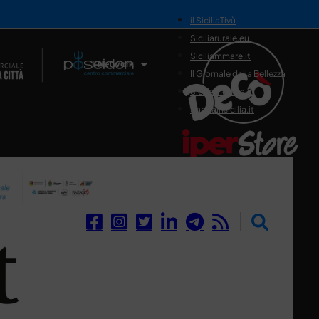
il SiciliaTivù
Siciliarurale.eu
Siciliammare.it
Il Network
Il Giornale della Bellezza
Siciliamedica.it
Sanitainsicilia.it