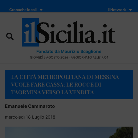
Cronache locali
Il Network
Fondato da Maurizio Scaglione
GIOVEDÌ 6 AGOSTO 2026 - AGGIORNATO ALLE 17:04
LA CITTÀ METROPOLITANA DI MESSINA
VUOLE FARE CASSA: LE ROCCE DI
TAORMINA VERSO LA VENDITA
Emanuele Cammaroto
mercoledì 18 Luglio 2018