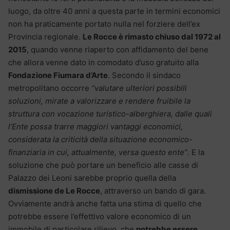
luogo, da oltre 40 anni a questa parte in termini economici
non ha praticamente portato nulla nel forziere dell’ex
Provincia regionale.
Le Rocce è rimasto chiuso dal 1972 al
2015
, quando venne riaperto con affidamento del bene
che allora venne dato in comodato d’uso gratuito alla
Fondazione Fiumara d’Arte
. Secondo il sindaco
metropolitano occorre
“valutare ulteriori possibili
soluzioni, mirate a valorizzare e rendere fruibile la
struttura con vocazione turistico-alberghiera, dalle quali
l’Ente possa trarre maggiori vantaggi economici,
considerata la criticità della situazione economico-
finanziaria in cui, attualmente, versa questo ente”
. E la
soluzione che può portare un beneficio alle casse di
Palazzo dei Leoni sarebbe proprio quella della
dismissione de Le Rocce
, attraverso un bando di gara.
Ovviamente andrà anche fatta una stima di quello che
potrebbe essere l’effettivo valore economico di un
immobile di particolare rilievo, che
potrebbe essere