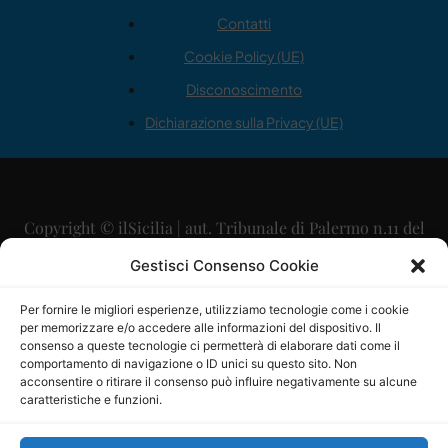
Contatti
Cookie Policy (UE)
Disconoscimento
Dichiarazione sulla Privacy (UE)
Copyright © ilSicilia | aut. Tribunale di Palermo n.11 del
29/09/2015
Gestisci Consenso Cookie
Editore: Mercurio Comunicazione Soc. Coop. A.R.L.
Per fornire le migliori esperienze, utilizziamo tecnologie come i cookie
per memorizzare e/o accedere alle informazioni del dispositivo. Il
Direttore Editoriale: Maurizio Scaglione
consenso a queste tecnologie ci permetterà di elaborare dati come il
comportamento di navigazione o ID unici su questo sito. Non
Direttore Responsabile: Maria Calabrese
acconsentire o ritirare il consenso può influire negativamente su alcune
caratteristiche e funzioni.
p.zza Sant’Oliva, 9 – 90141 – Palermo – 091335557