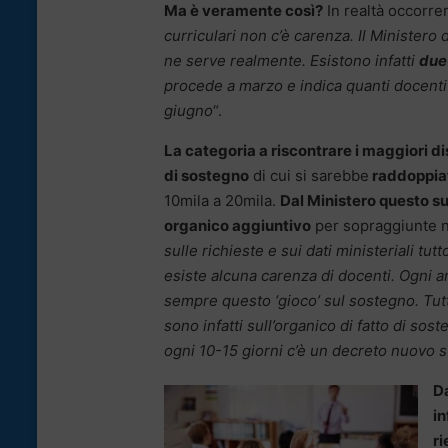
Ma è veramente così?
In realtà occorr
curriculari non c’è carenza. Il Ministe
ne serve realmente. Esistono infatti
due 
procede a marzo e indica quanti docenti
giugno
“.
La categoria a riscontrare i maggiori d
di sostegno
di cui si sarebbe
raddoppiat
10mila a 20mila.
Dal Ministero questo s
organico aggiuntivo
per sopraggiunte n
sulle richieste e sui dati ministeriali tu
esiste alcuna carenza di docenti. Ogni 
sempre questo ‘gioco’ sul sostegno. Tut
sono infatti sull’organico di fatto di sos
ogni 10-15 giorni c’è un decreto nuovo s
D
in
ri