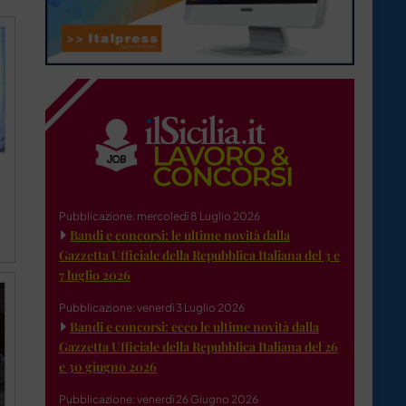
Pubblicazione: mercoledì 8 Luglio 2026
Bandi e concorsi: le ultime novità dalla
Gazzetta Ufficiale della Repubblica Italiana del 3 e
7 luglio 2026
Pubblicazione: venerdì 3 Luglio 2026
Bandi e concorsi: ecco le ultime novità dalla
Gazzetta Ufficiale della Repubblica Italiana del 26
e 30 giugno 2026
Pubblicazione: venerdì 26 Giugno 2026