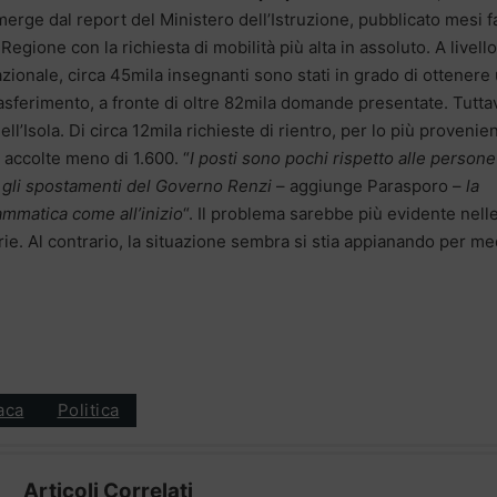
erge dal report del Ministero dell’Istruzione, pubblicato mesi f
 Regione con la richiesta di mobilità più alta in assoluto. A livello
zionale, circa 45mila insegnanti sono stati in grado di ottenere
asferimento, a fronte di oltre 82mila domande presentate. Tuttav
ll’Isola. Di circa 12mila richieste di rientro, per lo più provenien
accolte meno di 1.600. “
I posti sono pochi rispetto alle person
n gli spostamenti del Governo Renzi
– aggiunge Parasporo –
la
ammatica come all’inizio
“. Il problema sarebbe più evidente nell
rie. Al contrario, la situazione sembra si stia appianando per me
aca
Politica
Articoli Correlati