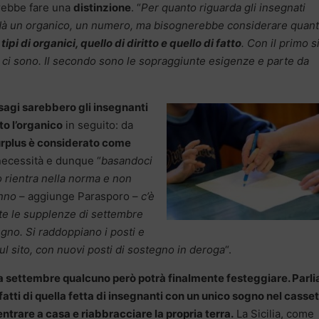
erebbe fare una
distinzione
. “
Per quanto riguarda gli insegnati
ro dà un organico, un numero, ma bisognerebbe considerare quan
tipi di organici, quello di diritto e quello di fatto
. Con il primo s
 ci sono. Il secondo sono le sopraggiunte esigenze e parte da
isagi sarebbero gli insegnanti
o l’organico
in seguito: da
urplus è considerato come
ecessità e dunque “
basandoci
tto rientra nella norma e non
anno
– aggiunge Parasporo –
c’è
te le supplenze di settembre
tegno. Si raddoppiano i posti e
ul sito, con nuovi posti di sostegno in deroga
“.
a settembre qualcuno però potrà finalmente festeggiare. Parl
fatti di quella fetta di insegnanti con un unico sogno nel casset
entrare a casa e riabbracciare la propria terra.
La Sicilia, come