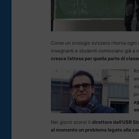
Come un orologio svizzero ritorna ogni a
insegnanti e studenti cominciano già a ri
cresce l’attesa per quella parte di clas
Ri
an
si
pr
ag
se
Nei giorni scorsi il
direttore dell’USR Sic
al momento un problema legato alla car