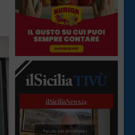
ilSiciliaNews
24
Fai clic per accettare i