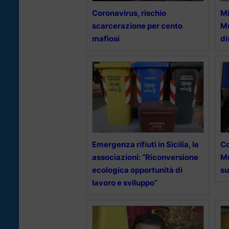
Coronavirus, rischio
Mi
scarcerazione per cento
Mu
mafiosi
di
Emergenza rifiuti in Sicilia, le
Co
associazioni: “Riconversione
Mu
ecologica opportunità di
su
lavoro e sviluppo”