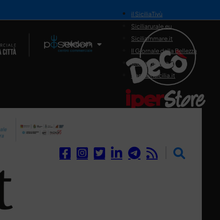
il SiciliaTivù
Siciliarurale.eu
Siciliammare.it
Il Network
Il Giornale della Bellezza
Siciliamedica.it
Sanitainsicilia.it