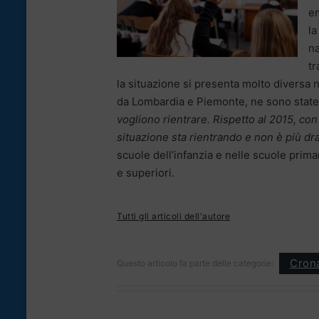
em
la
na
tr
la situazione si presenta molto diversa ne
da Lombardia e Piemonte, ne sono state 
vogliono rientrare. Rispetto al 2015, co
situazione sta rientrando e non è più dr
scuole dell’infanzia e nelle scuole prima
e superiori.
Tutti gli articoli dell'autore
Cron
Questo articolo fa parte delle categorie: