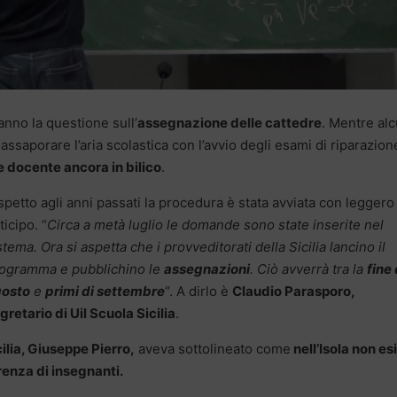
nno la questione sull’
assegnazione delle cattedre
. Mentre alc
assaporare l’aria scolastica con l’avvio degli esami di riparazion
se docente ancora in bilico
.
spetto agli anni passati la procedura è stata avviata con leggero
ticipo. “
Circa a metà luglio le domande sono state inserite nel
stema. Ora si aspetta che i provveditorati della Sicilia lancino il
ogramma e pubblichino le
assegnazioni
. Ciò avverrà tra la
fine 
osto
e
primi di settembre
“. A dirlo è
Claudio Parasporo,
gretario di Uil Scuola Sicilia
.
ilia, Giuseppe Pierro,
aveva sottolineato come
nell’Isola non es
enza di insegnanti.