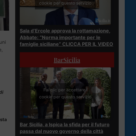
cookie per questo servizio
Sala d’Ercole approva la rottamazione,
Abbate: “Norma importante per le
uni
famiglie siciliane” CLICCA PER IL VIDEO
e,
BarSicilia
Fai clic per accettare i
di
cookie per questo servizio
ista
Bar Sicilia, a Ispica la sfida per il futuro
passa dal nuovo governo della città