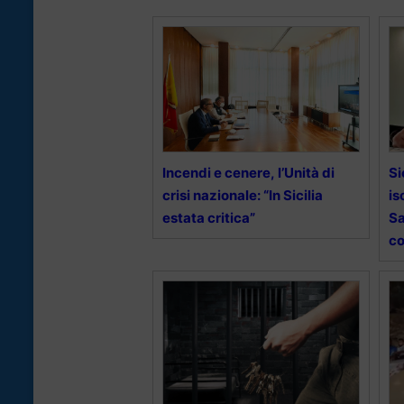
Incendi e cenere, l’Unità di
Si
crisi nazionale: “In Sicilia
is
estata critica”
Sa
co