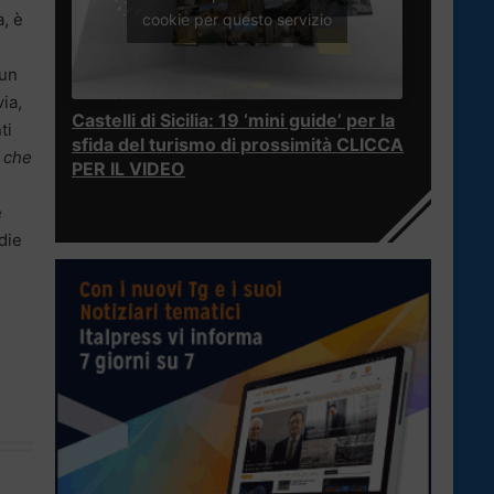
a, è
cookie per questo servizio
 un
ia,
Castelli di Sicilia: 19 ‘mini guide’ per la
ti
sfida del turismo di prossimità CLICCA
e che
PER IL VIDEO
e
die