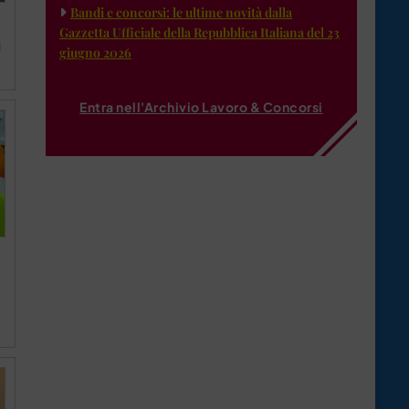
Bandi e concorsi: le ultime novità dalla
Gazzetta Ufficiale della Repubblica Italiana del 23
i
giugno 2026
Entra nell'Archivio Lavoro & Concorsi