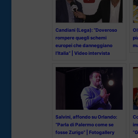
Candiani (Lega): “Doveroso
Ol
rompere quegli schemi
pi
europei che danneggiano
ma
l’Italia” | Video intervista
Salvini, affondo su Orlando:
Co
“Parla di Palermo come se
im
fosse Zurigo” | Fotogallery
“G