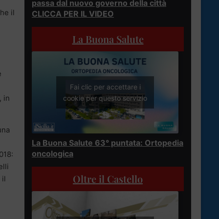
passa dal nuovo governo della città
he il
CLICCA PER IL VIDEO
La Buona Salute
e
Fai clic per accettare i
 in
cookie per questo servizio
una
La Buona Salute 63° puntata: Ortopedia
oncologica
2018:
lli
Oltre il Castello
il