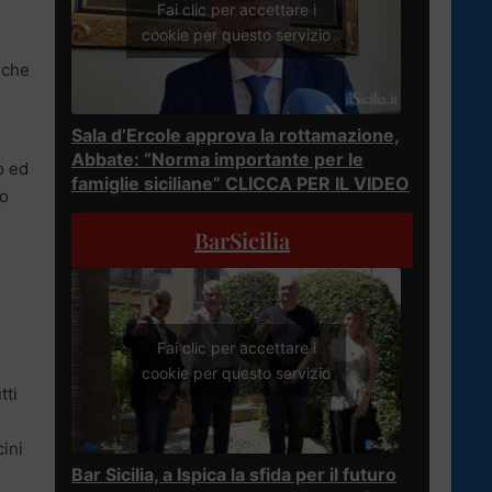
Fai clic per accettare i
cookie per questo servizio
 che
Sala d’Ercole approva la rottamazione,
,
Abbate: “Norma importante per le
o ed
famiglie siciliane” CLICCA PER IL VIDEO
io
BarSicilia
Fai clic per accettare i
cookie per questo servizio
tti
cini
Bar Sicilia, a Ispica la sfida per il futuro