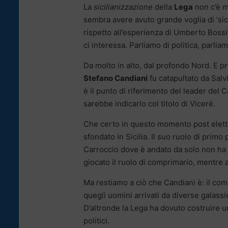
La
sicilianizzazione
della
Lega
non c’è m
sembra avere avuto grande voglia di ‘sic
rispetto all’esperienza di Umberto Bossi
ci interessa. Parliamo di politica, parliamo
Da molto in alto, dal profondo Nord. E p
Stefano Candiani
fu catapultato da Salv
è il punto di riferimento del leader del C
sarebbe indicarlo col titolo di Viceré.
Che certo in questo momento post elettor
sfondato in Sicilia. Il suo ruolo di primo p
Carroccio dove è andato da solo non ha v
giocato il ruolo di comprimario, mentre a
Ma restiamo a ciò che Candiani è: il comm
quegli uomini arrivati da diverse galassi
D’altronde la Lega ha dovuto costruire un
politici.