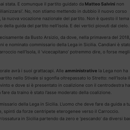
ai stata. E comunque il partito guidato da
Matteo Salvini
non
ilianizzarsi’. No, non stiamo mettendo in dubbio il nuovo corso
, la nuova vocazione nazionale del partito. Non è questo il tema
 della guida del partito nell’isola. E dei vertici piovuti dal cielo.
recisamente da Busto Arsizio, da dove, nella primavera del 2018
ini e nominato commissario della Lega in Sicilia. Candiani è stat
arroccio nell’Isola, il ‘vicecapitano’ potremmo dire, o forse megl
ale avrà i suoi grattacapi. Alle
amministrative
la Lega non ha
artito nello Stivale si sgonfia oltrepassato lo Stretto: nell’Isola il
into e dove si è presentato in coalizione con il centrodestra ha
 fare da traino è stato l’asse moderato della coalizione.
issario della Lega in Sicilia. L’uomo che deve fare da guida a tu
e, spinti da forze centripete eterogenee verso il Carroccio.
’ossatura in Sicilia partendo da zero e ‘pescando’ da diversi ba