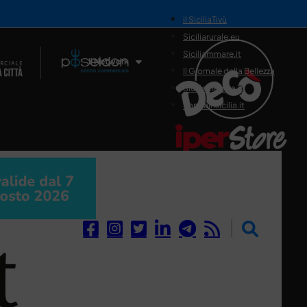
il SiciliaTivù
Siciliarurale.eu
Siciliammare.it
Il Network
Il Giornale della Bellezza
Siciliamedica.it
Sanitainsicilia.it