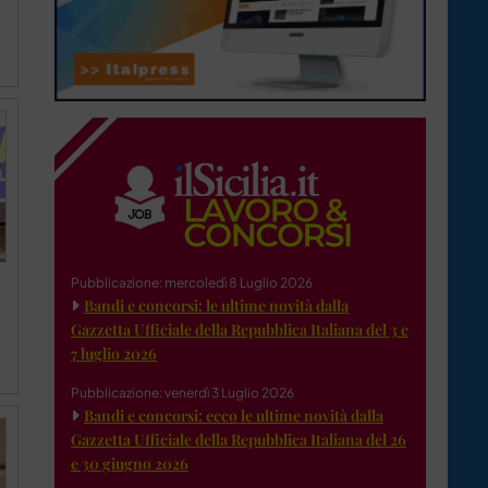
Pubblicazione: mercoledì 8 Luglio 2026
Bandi e concorsi: le ultime novità dalla
Gazzetta Ufficiale della Repubblica Italiana del 3 e
7 luglio 2026
Pubblicazione: venerdì 3 Luglio 2026
Bandi e concorsi: ecco le ultime novità dalla
Gazzetta Ufficiale della Repubblica Italiana del 26
e 30 giugno 2026