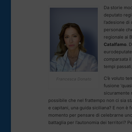
Da storie mod
deputato regi
l’adesione di
personale che
regionale ai B
Catalfamo
. 
eurodeputate 
comparsata
i
tempi passati
C’è voluto te
Francesca Donato
fusione ‘quasi
sicuramente 
possibile che nel frattempo non ci sia s
e capitani, una guida siciliana? E non è for
momento per pensare di celebrarne uno? N
battaglia per l’autonomia dei territori? 