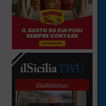
ilSiciliaNews
24