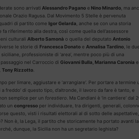
erate sono arrivati
Alessandro Pagano
e
Nino Minardo
, ma anc
onale Orazio Ragusa. Dal Movimento 5 Stelle è pervenuta
 quadri di partito come
Igor Gelarda
, anche se con una storia
 fa riferimento alla destra, così come quella dell’assessore
eni culturali
Alberto Samonà
o quella del deputato
Antonio
Diverse le storie di
Francesca Donato
e
Annalisa Tardino
, le du
siciliane, professioniste di ‘area’, mentre poco più di una
l passaggio nel Carroccio di
Giovanni Bulla, Marianna Caronia
e,
,
Tony Rizzotto
.
mpo per limare, aggiustare e ‘arrangiare’. Per portare a termine 
 a freddo’ di questo tipo, d’altronde, il lavoro da fare è tanto, e
non semplice per un
forestiero
. Ma Candiani è ‘in cantiere’ dal 
tato un
congresso
per individuare, tra dirigenti, generali, colonne
se questo, visti i risultati elettorali al di sotto delle aspettative, 
on è, la Lega, il partito che storicamente ha portato avanti la
Perché, dunque, la Sicilia non ha un segretario leghista?