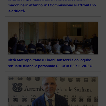
macchine in affanno: in I Commissione si affrontano
le criticità
Città Metropolitane e Liberi Consorzi a colloquio: i
rebus su bilanci e personale CLICCA PER IL VIDEO