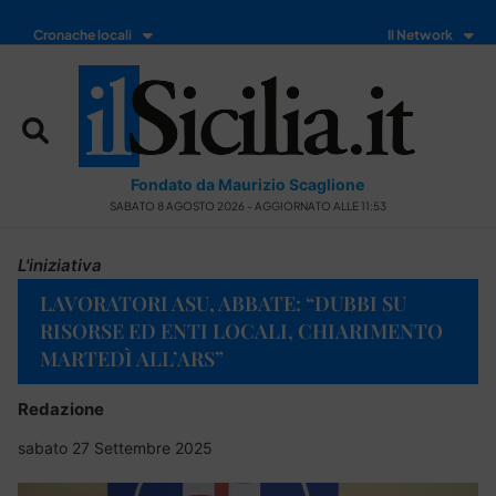
Cronache locali
Il Network
Fondato da Maurizio Scaglione
SABATO 8 AGOSTO 2026 - AGGIORNATO ALLE 11:53
L'iniziativa
LAVORATORI ASU, ABBATE: “DUBBI SU
RISORSE ED ENTI LOCALI, CHIARIMENTO
MARTEDÌ ALL’ARS”
Redazione
sabato 27 Settembre 2025