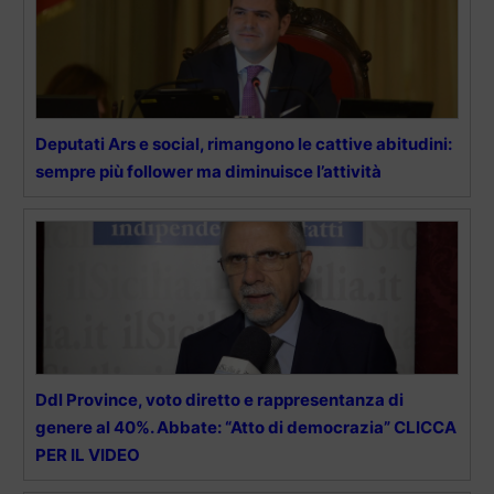
Deputati Ars e social, rimangono le cattive abitudini:
sempre più follower ma diminuisce l’attività
Ddl Province, voto diretto e rappresentanza di
genere al 40%. Abbate: “Atto di democrazia” CLICCA
PER IL VIDEO