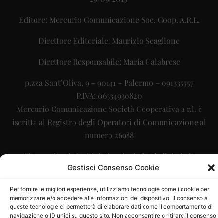
Editore: Mercurio Comunicazione Soc. Coop. A.R.L.
Direttore Editoriale: Maurizio Scaglione
Direttore Responsabile: Maria Calabrese
p.zza Sant’Oliva, 9 – 90141 – Palermo – 091335557
P.IVA: 06334930820
Mercurio Comunicazione Società Cooperativa a r.l. è
iscritta al Registro degli Operatori di Comunicazione al
numero 26988
Sito gestito da
La Digitale srl
–
info@ladigitale.it
Gestisci Consenso Cookie
Per fornire le migliori esperienze, utilizziamo tecnologie come i cookie per
memorizzare e/o accedere alle informazioni del dispositivo. Il consenso a
queste tecnologie ci permetterà di elaborare dati come il comportamento di
navigazione o ID unici su questo sito. Non acconsentire o ritirare il consenso